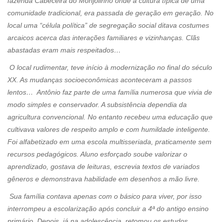
fazenda Cabeceira do Monjolinho onde a cultura típica de uma
comunidade tradicional, era passada de geração em geração. No
local uma “célula política” de segregação social ditava costumes
arcaicos acerca das interações familiares e vizinhanças. Clãs
abastadas eram mais respeitados…
O local rudimentar, teve início à modernização no final do século
XX. As mudanças socioeconômicas aconteceram a passos
lentos… Antônio faz parte de uma família numerosa que vivia de
modo simples e conservador. A subsistência dependia da
agricultura convencional. No entanto recebeu uma educação que
cultivava valores de respeito amplo e com humildade inteligente.
Foi alfabetizado em uma escola multisseriada, praticamente sem
recursos pedagógicos. Aluno esforçado soube valorizar o
aprendizado, gostava de leituras, escrevia textos de variados
gêneros e demonstrava habilidade em desenhos a mão livre.
Sua família contava apenas com o básico para viver, por isso
interrompeu a escolarização após concluir a 4ª do antigo ensino
primário. Depois, já na adolescência, retomou os estudos,