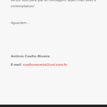
versos sutis para que as mensagens sejam mais leves e
contemplativas!
Aguardem…
Antônio Coelho Moreira
E-mail:
coelhomoreira@uol.com.br