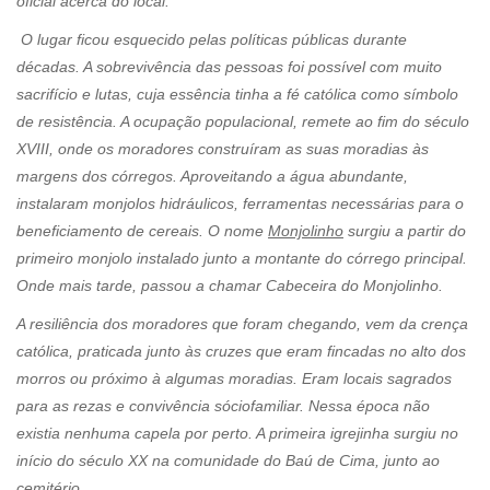
oficial acerca do local.
O lugar ficou esquecido pelas políticas públicas durante
décadas. A sobrevivência das pessoas foi possível com muito
sacrifício e lutas, cuja essência tinha a fé católica como símbolo
de resistência. A ocupação populacional, remete ao fim do século
XVIII, onde os moradores construíram as suas moradias às
margens dos córregos. Aproveitando a água abundante,
instalaram monjolos hidráulicos, ferramentas necessárias para o
beneficiamento de cereais. O nome
Monjolinho
surgiu a partir do
primeiro monjolo instalado junto a montante do córrego principal.
Onde mais tarde, passou a chamar Cabeceira do Monjolinho.
A resiliência dos moradores que foram chegando, vem da crença
católica, praticada junto às cruzes que eram fincadas no alto dos
morros ou próximo à algumas moradias. Eram locais sagrados
para as rezas e convivência sóciofamiliar. Nessa época não
existia nenhuma capela por perto. A primeira igrejinha surgiu no
início do século XX na comunidade do Baú de Cima, junto ao
cemitério.