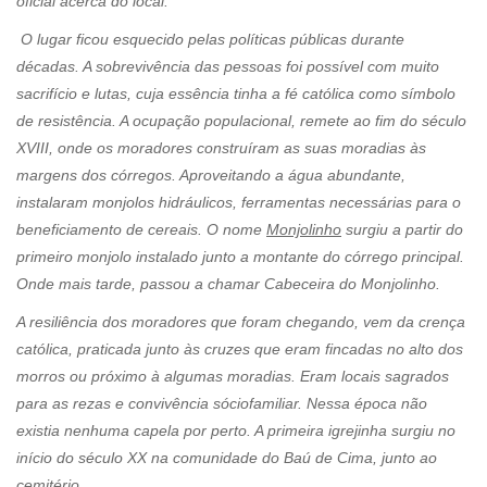
oficial acerca do local.
O lugar ficou esquecido pelas políticas públicas durante
décadas. A sobrevivência das pessoas foi possível com muito
sacrifício e lutas, cuja essência tinha a fé católica como símbolo
de resistência. A ocupação populacional, remete ao fim do século
XVIII, onde os moradores construíram as suas moradias às
margens dos córregos. Aproveitando a água abundante,
instalaram monjolos hidráulicos, ferramentas necessárias para o
beneficiamento de cereais. O nome
Monjolinho
surgiu a partir do
primeiro monjolo instalado junto a montante do córrego principal.
Onde mais tarde, passou a chamar Cabeceira do Monjolinho.
A resiliência dos moradores que foram chegando, vem da crença
católica, praticada junto às cruzes que eram fincadas no alto dos
morros ou próximo à algumas moradias. Eram locais sagrados
para as rezas e convivência sóciofamiliar. Nessa época não
existia nenhuma capela por perto. A primeira igrejinha surgiu no
início do século XX na comunidade do Baú de Cima, junto ao
cemitério.