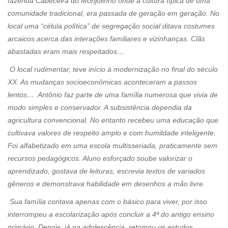
fazenda Cabeceira do Monjolinho onde a cultura típica de uma
comunidade tradicional, era passada de geração em geração. No
local uma “célula política” de segregação social ditava costumes
arcaicos acerca das interações familiares e vizinhanças. Clãs
abastadas eram mais respeitados…
O local rudimentar, teve início à modernização no final do século
XX. As mudanças socioeconômicas aconteceram a passos
lentos… Antônio faz parte de uma família numerosa que vivia de
modo simples e conservador. A subsistência dependia da
agricultura convencional. No entanto recebeu uma educação que
cultivava valores de respeito amplo e com humildade inteligente.
Foi alfabetizado em uma escola multisseriada, praticamente sem
recursos pedagógicos. Aluno esforçado soube valorizar o
aprendizado, gostava de leituras, escrevia textos de variados
gêneros e demonstrava habilidade em desenhos a mão livre.
Sua família contava apenas com o básico para viver, por isso
interrompeu a escolarização após concluir a 4ª do antigo ensino
primário. Depois, já na adolescência, retomou os estudos,