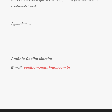
versos sutis para que as mensagens sejam mais leves e
contemplativas!
Aguardem…
Antônio Coelho Moreira
E-mail:
coelhomoreira@uol.com.br