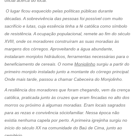
oficial acerca do local.
O lugar ficou esquecido pelas políticas públicas durante
décadas. A sobrevivência das pessoas foi possível com muito
sacrifício e lutas, cuja essência tinha a fé católica como símbolo
de resistência. A ocupação populacional, remete ao fim do século
XVIII, onde os moradores construíram as suas moradias às
margens dos córregos. Aproveitando a água abundante,
instalaram monjolos hidráulicos, ferramentas necessárias para o
beneficiamento de cereais. O nome
Monjolinho
surgiu a partir do
primeiro monjolo instalado junto a montante do córrego principal.
Onde mais tarde, passou a chamar Cabeceira do Monjolinho.
A resiliência dos moradores que foram chegando, vem da crença
católica, praticada junto às cruzes que eram fincadas no alto dos
morros ou próximo à algumas moradias. Eram locais sagrados
para as rezas e convivência sóciofamiliar. Nessa época não
existia nenhuma capela por perto. A primeira igrejinha surgiu no
início do século XX na comunidade do Baú de Cima, junto ao
cemitério.