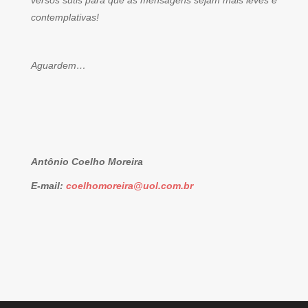
versos sutis para que as mensagens sejam mais leves e
contemplativas!
Aguardem…
Antônio Coelho Moreira
E-mail:
coelhomoreira@uol.com.br