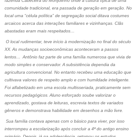
fazenda Cabeceira do Monjolinho onde a cultura típica de uma
comunidade tradicional, era passada de geração em geração. No
local uma “célula política” de segregação social ditava costumes
arcaicos acerca das interações familiares e vizinhanças. Clãs
abastadas eram mais respeitados…
O local rudimentar, teve início à modernização no final do século
XX. As mudanças socioeconômicas aconteceram a passos
lentos… Antônio faz parte de uma família numerosa que vivia de
modo simples e conservador. A subsistência dependia da
agricultura convencional. No entanto recebeu uma educação que
cultivava valores de respeito amplo e com humildade inteligente.
Foi alfabetizado em uma escola multisseriada, praticamente sem
recursos pedagógicos. Aluno esforçado soube valorizar o
aprendizado, gostava de leituras, escrevia textos de variados
gêneros e demonstrava habilidade em desenhos a mão livre.
Sua família contava apenas com o básico para viver, por isso
interrompeu a escolarização após concluir a 4ª do antigo ensino
primário. Depois, já na adolescência, retomou os estudos,