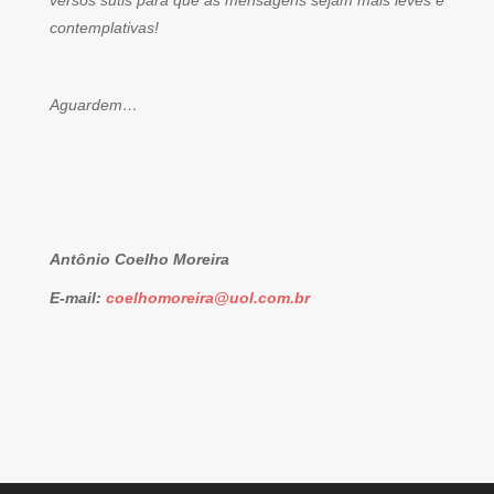
versos sutis para que as mensagens sejam mais leves e
contemplativas!
Aguardem…
Antônio Coelho Moreira
E-mail:
coelhomoreira@uol.com.br