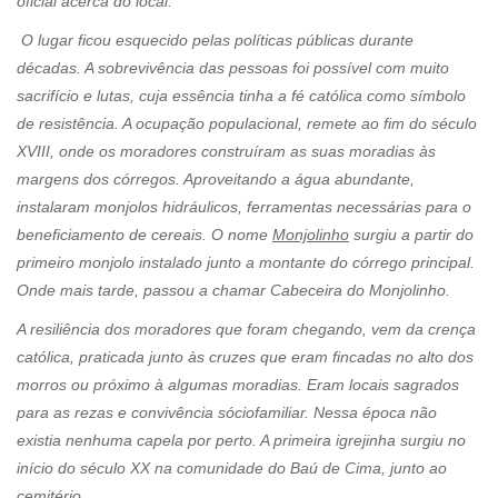
oficial acerca do local.
O lugar ficou esquecido pelas políticas públicas durante
décadas. A sobrevivência das pessoas foi possível com muito
sacrifício e lutas, cuja essência tinha a fé católica como símbolo
de resistência. A ocupação populacional, remete ao fim do século
XVIII, onde os moradores construíram as suas moradias às
margens dos córregos. Aproveitando a água abundante,
instalaram monjolos hidráulicos, ferramentas necessárias para o
beneficiamento de cereais. O nome
Monjolinho
surgiu a partir do
primeiro monjolo instalado junto a montante do córrego principal.
Onde mais tarde, passou a chamar Cabeceira do Monjolinho.
A resiliência dos moradores que foram chegando, vem da crença
católica, praticada junto às cruzes que eram fincadas no alto dos
morros ou próximo à algumas moradias. Eram locais sagrados
para as rezas e convivência sóciofamiliar. Nessa época não
existia nenhuma capela por perto. A primeira igrejinha surgiu no
início do século XX na comunidade do Baú de Cima, junto ao
cemitério.