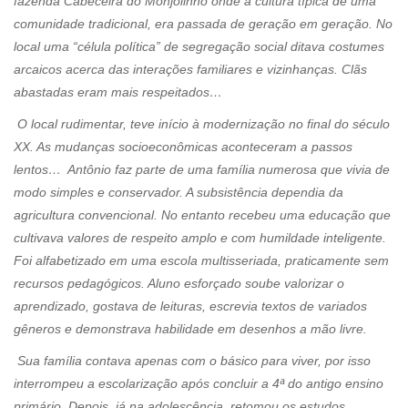
fazenda Cabeceira do Monjolinho onde a cultura típica de uma
comunidade tradicional, era passada de geração em geração. No
local uma “célula política” de segregação social ditava costumes
arcaicos acerca das interações familiares e vizinhanças. Clãs
abastadas eram mais respeitados…
O local rudimentar, teve início à modernização no final do século
XX. As mudanças socioeconômicas aconteceram a passos
lentos… Antônio faz parte de uma família numerosa que vivia de
modo simples e conservador. A subsistência dependia da
agricultura convencional. No entanto recebeu uma educação que
cultivava valores de respeito amplo e com humildade inteligente.
Foi alfabetizado em uma escola multisseriada, praticamente sem
recursos pedagógicos. Aluno esforçado soube valorizar o
aprendizado, gostava de leituras, escrevia textos de variados
gêneros e demonstrava habilidade em desenhos a mão livre.
Sua família contava apenas com o básico para viver, por isso
interrompeu a escolarização após concluir a 4ª do antigo ensino
primário. Depois, já na adolescência, retomou os estudos,