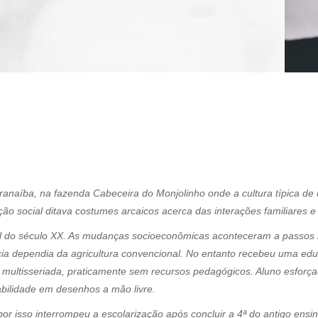
aranaíba, na fazenda Cabeceira do Monjolinho onde a cultura típica d
ação social ditava costumes arcaicos acerca das interações familiares
inal do século XX. As mudanças socioeconômicas aconteceram a passos
cia dependia da agricultura convencional. No entanto recebeu uma edu
 multisseriada, praticamente sem recursos pedagógicos. Aluno esforçad
bilidade em desenhos a mão livre.
or isso interrompeu a escolarização após concluir a 4ª do antigo ensi