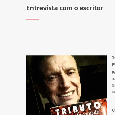
Entrevista com o escritor
S
p
E
d
G
m
Q