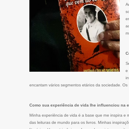
A
s
e
a
m
C
S
e
i
encantam vários segmentos etários da sociedade. Os 
Como sua experiência de vida lhe influenciou na 
Minha experiência de vida é a base que me inspira e
das leituras de mundo para os livros. Minhas inspiraç