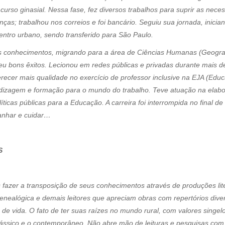
urso ginasial. Nessa fase, fez diversos trabalhos para suprir as nece
anças; trabalhou nos correios e foi bancário. Seguiu sua jornada, inic
tro urbano, sendo transferido para São Paulo.
s conhecimentos, migrando para a área de Ciências Humanas (Geografia
deu bons êxitos. Lecionou em redes públicas e privadas durante mais 
ecer mais qualidade no exercício de professor inclusive na EJA (Educ
izagem e formação para o mundo do trabalho. Teve atuação na elabor
icas públicas para a Educação. A carreira foi interrompida no final 
anhar e cuidar…
S
is fazer a transposição de seus conhecimentos através de produções lite
enealógica e demais leitores que apreciam obras com repertórios div
de vida. O fato de ter suas raízes no mundo rural, com valores singelo
lássico e o contemporâneo. Não abre mão de leituras e pesquisas com