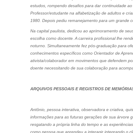
estudos, rompendo desafios para dar continuidade ao c
Professor/estudante na alfabetização de adultos e cri
1980. Depois pediu remanejamento para um grande cen
Na capital paulista, dedicou ao aprimoramento de seu
escolha como docente. A carreira profissional lhe ren
noturno. Simultaneamente fez pós-graduação para ofer
conhecimentos específicos como Orientador de Aprend
ativista/colaborador em movimentos que defendem polít
doente necessitando de sua colaboração para acomp
ARQUIVOS PESSOAIS E REGISTROS DE MEMÓRIA
Antônio, pessoa interativa, observadora e criativa, qu
informações para as futuras gerações de sua árvore g
resgatando a própria linha do tempo e as experiências 
como pessoa que aprendeu a interagir integrando o c