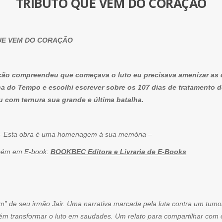
TRIBUTO QUE VEM DO CORAÇÃO
QUE VEM DO CORAÇÃO
ção compreendeu que começava o luto eu precisava amenizar as 
nha do Tempo e escolhi escrever sobre os 107 dias de tratamento 
ou com ternura sua grande e última batalha.
é uma homenagem à sua memória –
ém em E-book:
BOOKBEC Editora e Livraria de E-Books
m” de seu irmão Jair. Uma narrativa marcada pela luta contra um tum
m transformar o luto em saudades. Um relato para compartilhar com o