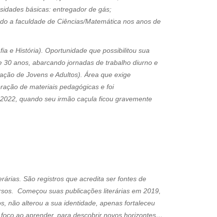
ssidades básicas: entregador de gás;
iando a faculdade de Ciências/Matemática nos anos de
 e História). Oportunidade que possibilitou sua
de 30 anos, abarcando jornadas de trabalho diurno e
ação de Jovens e Adultos). Área que exige
ação de materiais pedagógicas e foi
de 2022, quando seu irmão caçula ficou gravemente
rárias. São registros que acredita ser fontes de
ersos. Começou suas publicações literárias em 2019,
s, não alterou a sua identidade, apenas fortaleceu
 foco ao aprender, para descobrir novos horizontes…