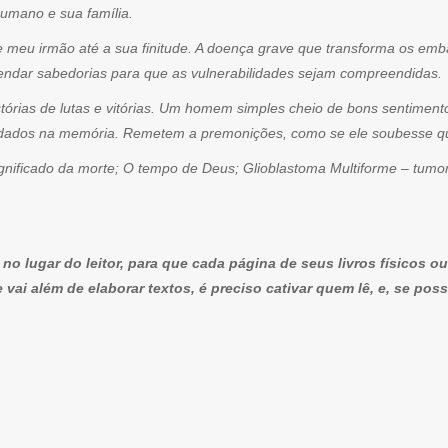
humano e sua família.
de meu irmão até a sua finitude. A doença grave que transforma os em
ndar sabedorias para que as vulnerabilidades sejam compreendidas.
istórias de lutas e vitórias. Um homem simples cheio de bons sentimen
dados na memória. Remetem a premonições, como se ele soubesse que 
ignificado da morte; O tempo de Deus; Glioblastoma Multiforme – tumo
 no lugar do leitor, para que cada página de seus livros físicos
vai além de elaborar textos, é preciso cativar quem lê, e, se pos