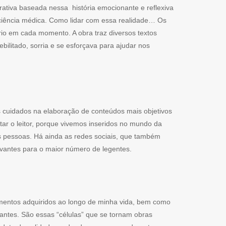
rativa baseada nessa história emocionante e reflexiva
ciência médica. Como lidar com essa realidade… Os
rio em cada momento. A obra traz diversos textos
litado, sorria e se esforçava para ajudar nos
s cuidados na elaboração de conteúdos mais objetivos
ar o leitor, porque vivemos inseridos no mundo da
as pessoas. Há ainda as redes sociais, que também
vantes para o maior número de legentes.
imentos adquiridos ao longo de minha vida, bem como
tantes. São essas “células” que se tornam obras