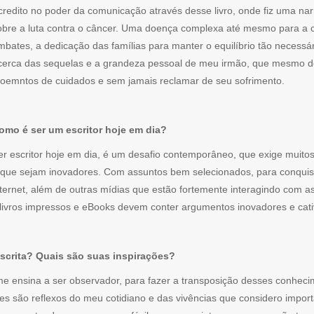
credito no poder da comunicação através desse livro, onde fiz uma nar
obre a luta contra o câncer. Uma doença complexa até mesmo para a 
mbates, a dedicação das famílias para manter o equilíbrio tão necessá
cerca das sequelas e a grandeza pessoal de meu irmão, que mesmo debi
oemntos de cuidados e sem jamais reclamar de seu sofrimento.
omo é ser um escritor hoje em dia?
er escritor hoje em dia, é um desafio contemporâneo, que exige muito
 que sejam inovadores. Com assuntos bem selecionados, para conquist
nternet, além de outras mídias que estão fortemente interagindo com 
livros impressos e eBooks devem conter argumentos inovadores e cati
escrita? Quais são suas inspirações?
 me ensina a ser observador, para fazer a transposição desses conhec
ões são reflexos do meu cotidiano e das vivências que considero impor