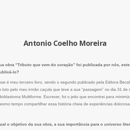
Antonio Coelho Moreira
ua obra “Tributo que vem do coração” foi publicada por nós, este 
ublicá-lo?
sse é meu terceiro livro, sendo o segundo publicado pela Editora Becal
o luto pelo meu irmão caçula que teve a sua “passagem” no dia 31 de 
lioblastoma Multiforme. Escrever, foi o jeito que encontrei para minim
esmo tempo compartilhar essa história cheia de experiências dolorosas
ual o objetivo da sua obra, a sua importância para o universo lit