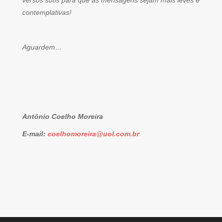
versos sutis para que as mensagens sejam mais leves e
contemplativas!
Aguardem…
Antônio Coelho Moreira
E-mail:
coelhomoreira@uol.com.br