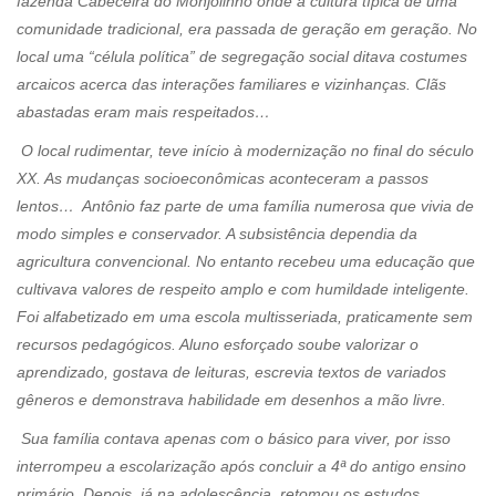
fazenda Cabeceira do Monjolinho onde a cultura típica de uma
comunidade tradicional, era passada de geração em geração. No
local uma “célula política” de segregação social ditava costumes
arcaicos acerca das interações familiares e vizinhanças. Clãs
abastadas eram mais respeitados…
O local rudimentar, teve início à modernização no final do século
XX. As mudanças socioeconômicas aconteceram a passos
lentos… Antônio faz parte de uma família numerosa que vivia de
modo simples e conservador. A subsistência dependia da
agricultura convencional. No entanto recebeu uma educação que
cultivava valores de respeito amplo e com humildade inteligente.
Foi alfabetizado em uma escola multisseriada, praticamente sem
recursos pedagógicos. Aluno esforçado soube valorizar o
aprendizado, gostava de leituras, escrevia textos de variados
gêneros e demonstrava habilidade em desenhos a mão livre.
Sua família contava apenas com o básico para viver, por isso
interrompeu a escolarização após concluir a 4ª do antigo ensino
primário. Depois, já na adolescência, retomou os estudos,