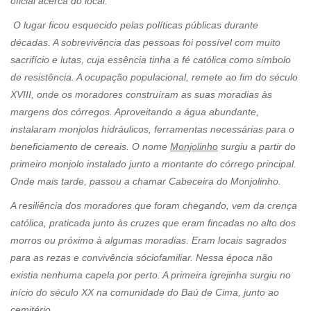
oficial acerca do local.
O lugar ficou esquecido pelas políticas públicas durante
décadas. A sobrevivência das pessoas foi possível com muito
sacrifício e lutas, cuja essência tinha a fé católica como símbolo
de resistência. A ocupação populacional, remete ao fim do século
XVIII, onde os moradores construíram as suas moradias às
margens dos córregos. Aproveitando a água abundante,
instalaram monjolos hidráulicos, ferramentas necessárias para o
beneficiamento de cereais. O nome
Monjolinho
surgiu a partir do
primeiro monjolo instalado junto a montante do córrego principal.
Onde mais tarde, passou a chamar Cabeceira do Monjolinho.
A resiliência dos moradores que foram chegando, vem da crença
católica, praticada junto às cruzes que eram fincadas no alto dos
morros ou próximo à algumas moradias. Eram locais sagrados
para as rezas e convivência sóciofamiliar. Nessa época não
existia nenhuma capela por perto. A primeira igrejinha surgiu no
início do século XX na comunidade do Baú de Cima, junto ao
cemitério.