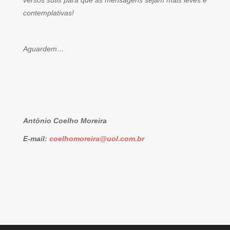
versos sutis para que as mensagens sejam mais leves e
contemplativas!
Aguardem…
Antônio Coelho Moreira
E-mail:
coelhomoreira@uol.com.br