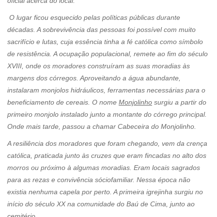
oficial acerca do local.
O lugar ficou esquecido pelas políticas públicas durante
décadas. A sobrevivência das pessoas foi possível com muito
sacrifício e lutas, cuja essência tinha a fé católica como símbolo
de resistência. A ocupação populacional, remete ao fim do século
XVIII, onde os moradores construíram as suas moradias às
margens dos córregos. Aproveitando a água abundante,
instalaram monjolos hidráulicos, ferramentas necessárias para o
beneficiamento de cereais. O nome
Monjolinho
surgiu a partir do
primeiro monjolo instalado junto a montante do córrego principal.
Onde mais tarde, passou a chamar Cabeceira do Monjolinho.
A resiliência dos moradores que foram chegando, vem da crença
católica, praticada junto às cruzes que eram fincadas no alto dos
morros ou próximo à algumas moradias. Eram locais sagrados
para as rezas e convivência sóciofamiliar. Nessa época não
existia nenhuma capela por perto. A primeira igrejinha surgiu no
início do século XX na comunidade do Baú de Cima, junto ao
cemitério.