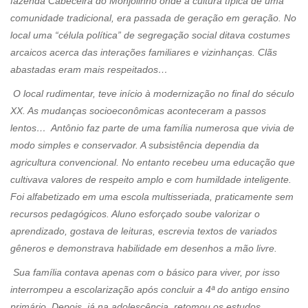
fazenda Cabeceira do Monjolinho onde a cultura típica de uma
comunidade tradicional, era passada de geração em geração. No
local uma “célula política” de segregação social ditava costumes
arcaicos acerca das interações familiares e vizinhanças. Clãs
abastadas eram mais respeitados…
O local rudimentar, teve início à modernização no final do século
XX. As mudanças socioeconômicas aconteceram a passos
lentos… Antônio faz parte de uma família numerosa que vivia de
modo simples e conservador. A subsistência dependia da
agricultura convencional. No entanto recebeu uma educação que
cultivava valores de respeito amplo e com humildade inteligente.
Foi alfabetizado em uma escola multisseriada, praticamente sem
recursos pedagógicos. Aluno esforçado soube valorizar o
aprendizado, gostava de leituras, escrevia textos de variados
gêneros e demonstrava habilidade em desenhos a mão livre.
Sua família contava apenas com o básico para viver, por isso
interrompeu a escolarização após concluir a 4ª do antigo ensino
primário. Depois, já na adolescência, retomou os estudos,