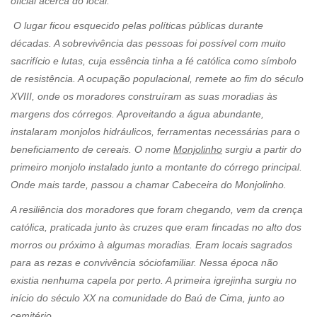
oficial acerca do local.
O lugar ficou esquecido pelas políticas públicas durante
décadas. A sobrevivência das pessoas foi possível com muito
sacrifício e lutas, cuja essência tinha a fé católica como símbolo
de resistência. A ocupação populacional, remete ao fim do século
XVIII, onde os moradores construíram as suas moradias às
margens dos córregos. Aproveitando a água abundante,
instalaram monjolos hidráulicos, ferramentas necessárias para o
beneficiamento de cereais. O nome
Monjolinho
surgiu a partir do
primeiro monjolo instalado junto a montante do córrego principal.
Onde mais tarde, passou a chamar Cabeceira do Monjolinho.
A resiliência dos moradores que foram chegando, vem da crença
católica, praticada junto às cruzes que eram fincadas no alto dos
morros ou próximo à algumas moradias. Eram locais sagrados
para as rezas e convivência sóciofamiliar. Nessa época não
existia nenhuma capela por perto. A primeira igrejinha surgiu no
início do século XX na comunidade do Baú de Cima, junto ao
cemitério.