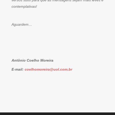
versos sutis para que as mensagens sejam mais leves e
contemplativas!
Aguardem…
Antônio Coelho Moreira
E-mail:
coelhomoreira@uol.com.br