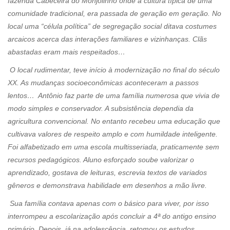
fazenda Cabeceira do Monjolinho onde a cultura típica de uma
comunidade tradicional, era passada de geração em geração. No
local uma “célula política” de segregação social ditava costumes
arcaicos acerca das interações familiares e vizinhanças. Clãs
abastadas eram mais respeitados…
O local rudimentar, teve início à modernização no final do século
XX. As mudanças socioeconômicas aconteceram a passos
lentos… Antônio faz parte de uma família numerosa que vivia de
modo simples e conservador. A subsistência dependia da
agricultura convencional. No entanto recebeu uma educação que
cultivava valores de respeito amplo e com humildade inteligente.
Foi alfabetizado em uma escola multisseriada, praticamente sem
recursos pedagógicos. Aluno esforçado soube valorizar o
aprendizado, gostava de leituras, escrevia textos de variados
gêneros e demonstrava habilidade em desenhos a mão livre.
Sua família contava apenas com o básico para viver, por isso
interrompeu a escolarização após concluir a 4ª do antigo ensino
primário. Depois, já na adolescência, retomou os estudos,