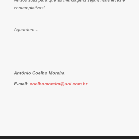
versos sutis para que as mensagens sejam mais leves e
contemplativas!
Aguardem…
Antônio Coelho Moreira
E-mail:
coelhomoreira@uol.com.br