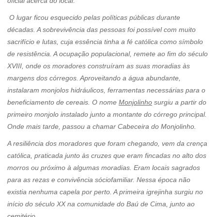
oficial acerca do local.
O lugar ficou esquecido pelas políticas públicas durante
décadas. A sobrevivência das pessoas foi possível com muito
sacrifício e lutas, cuja essência tinha a fé católica como símbolo
de resistência. A ocupação populacional, remete ao fim do século
XVIII, onde os moradores construíram as suas moradias às
margens dos córregos. Aproveitando a água abundante,
instalaram monjolos hidráulicos, ferramentas necessárias para o
beneficiamento de cereais. O nome
Monjolinho
surgiu a partir do
primeiro monjolo instalado junto a montante do córrego principal.
Onde mais tarde, passou a chamar Cabeceira do Monjolinho.
A resiliência dos moradores que foram chegando, vem da crença
católica, praticada junto às cruzes que eram fincadas no alto dos
morros ou próximo à algumas moradias. Eram locais sagrados
para as rezas e convivência sóciofamiliar. Nessa época não
existia nenhuma capela por perto. A primeira igrejinha surgiu no
início do século XX na comunidade do Baú de Cima, junto ao
cemitério.