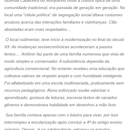
fazenda Cabeceira do Monjolinho onde a cultura típica de uma
comunidade tradicional, era passada de geração em geração. No
local uma “célula política” de segregação social ditava costumes
arcaicos acerca das interações familiares e vizinhanças. Clãs
abastadas eram mais respeitados…
O local rudimentar, teve início à modernização no final do século
XX. As mudanças socioeconômicas aconteceram a passos
lentos… Antônio faz parte de uma família numerosa que vivia de
modo simples e conservador. A subsistência dependia da
agricultura convencional. No entanto recebeu uma educação que
cultivava valores de respeito amplo e com humildade inteligente.
Foi alfabetizado em uma escola multisseriada, praticamente sem
recursos pedagógicos. Aluno esforçado soube valorizar o
aprendizado, gostava de leituras, escrevia textos de variados
gêneros e demonstrava habilidade em desenhos a mão livre.
Sua família contava apenas com o básico para viver, por isso
interrompeu a escolarização após concluir a 4ª do antigo ensino
primário. Depois, já na adolescência, retomou os estudos,