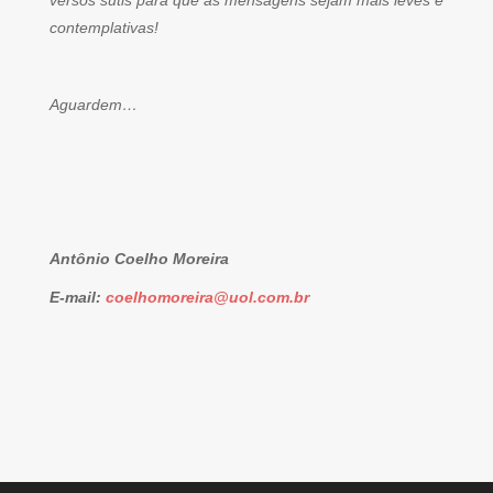
versos sutis para que as mensagens sejam mais leves e
contemplativas!
Aguardem…
Antônio Coelho Moreira
E-mail:
coelhomoreira@uol.com.br