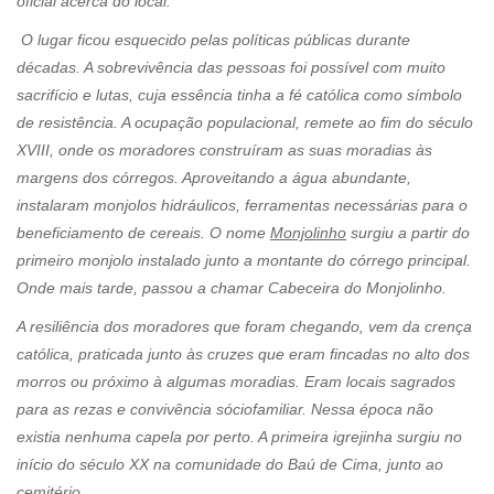
oficial acerca do local.
O lugar ficou esquecido pelas políticas públicas durante
décadas. A sobrevivência das pessoas foi possível com muito
sacrifício e lutas, cuja essência tinha a fé católica como símbolo
de resistência. A ocupação populacional, remete ao fim do século
XVIII, onde os moradores construíram as suas moradias às
margens dos córregos. Aproveitando a água abundante,
instalaram monjolos hidráulicos, ferramentas necessárias para o
beneficiamento de cereais. O nome
Monjolinho
surgiu a partir do
primeiro monjolo instalado junto a montante do córrego principal.
Onde mais tarde, passou a chamar Cabeceira do Monjolinho.
A resiliência dos moradores que foram chegando, vem da crença
católica, praticada junto às cruzes que eram fincadas no alto dos
morros ou próximo à algumas moradias. Eram locais sagrados
para as rezas e convivência sóciofamiliar. Nessa época não
existia nenhuma capela por perto. A primeira igrejinha surgiu no
início do século XX na comunidade do Baú de Cima, junto ao
cemitério.