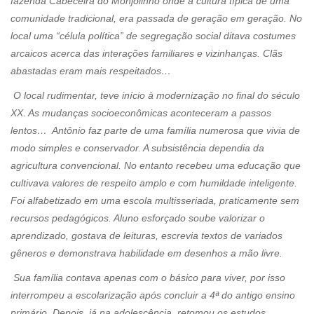
fazenda Cabeceira do Monjolinho onde a cultura típica de uma
comunidade tradicional, era passada de geração em geração. No
local uma “célula política” de segregação social ditava costumes
arcaicos acerca das interações familiares e vizinhanças. Clãs
abastadas eram mais respeitados…
O local rudimentar, teve início à modernização no final do século
XX. As mudanças socioeconômicas aconteceram a passos
lentos… Antônio faz parte de uma família numerosa que vivia de
modo simples e conservador. A subsistência dependia da
agricultura convencional. No entanto recebeu uma educação que
cultivava valores de respeito amplo e com humildade inteligente.
Foi alfabetizado em uma escola multisseriada, praticamente sem
recursos pedagógicos. Aluno esforçado soube valorizar o
aprendizado, gostava de leituras, escrevia textos de variados
gêneros e demonstrava habilidade em desenhos a mão livre.
Sua família contava apenas com o básico para viver, por isso
interrompeu a escolarização após concluir a 4ª do antigo ensino
primário. Depois, já na adolescência, retomou os estudos,