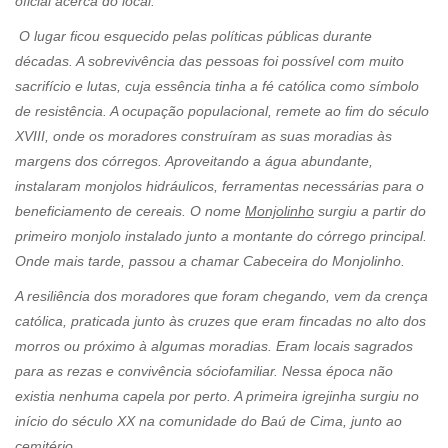
oficial acerca do local.
O lugar ficou esquecido pelas políticas públicas durante
décadas. A sobrevivência das pessoas foi possível com muito
sacrifício e lutas, cuja essência tinha a fé católica como símbolo
de resistência. A ocupação populacional, remete ao fim do século
XVIII, onde os moradores construíram as suas moradias às
margens dos córregos. Aproveitando a água abundante,
instalaram monjolos hidráulicos, ferramentas necessárias para o
beneficiamento de cereais. O nome
Monjolinho
surgiu a partir do
primeiro monjolo instalado junto a montante do córrego principal.
Onde mais tarde, passou a chamar Cabeceira do Monjolinho.
A resiliência dos moradores que foram chegando, vem da crença
católica, praticada junto às cruzes que eram fincadas no alto dos
morros ou próximo à algumas moradias. Eram locais sagrados
para as rezas e convivência sóciofamiliar. Nessa época não
existia nenhuma capela por perto. A primeira igrejinha surgiu no
início do século XX na comunidade do Baú de Cima, junto ao
cemitério.