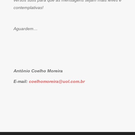
versos sutis para que as mensagens sejam mais leves e
contemplativas!
Aguardem…
Antônio Coelho Moreira
E-mail:
coelhomoreira@uol.com.br