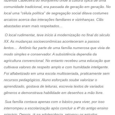
fazenda Cabeceira do Monjolinho onde a cultura típica de uma
comunidade tradicional, era passada de geração em geração. No
local uma “célula política” de segregação social ditava costumes
arcaicos acerca das interações familiares e vizinhanças. Clãs
abastadas eram mais respeitados…
O local rudimentar, teve início à modernização no final do século
XX. As mudanças socioeconômicas aconteceram a passos
lentos… Antônio faz parte de uma família numerosa que vivia de
modo simples e conservador. A subsistência dependia da
agricultura convencional. No entanto recebeu uma educação que
cultivava valores de respeito amplo e com humildade inteligente.
Foi alfabetizado em uma escola multisseriada, praticamente sem
recursos pedagógicos. Aluno esforçado soube valorizar o
aprendizado, gostava de leituras, escrevia textos de variados
gêneros e demonstrava habilidade em desenhos a mão livre.
Sua família contava apenas com o básico para viver, por isso
interrompeu a escolarização após concluir a 4ª do antigo ensino
primário. Depois, já na adolescência, retomou os estudos,