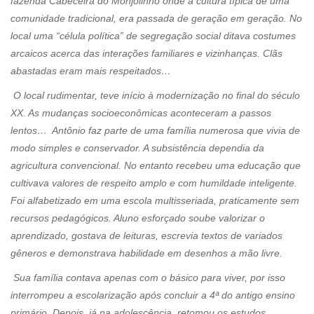
fazenda Cabeceira do Monjolinho onde a cultura típica de uma
comunidade tradicional, era passada de geração em geração. No
local uma “célula política” de segregação social ditava costumes
arcaicos acerca das interações familiares e vizinhanças. Clãs
abastadas eram mais respeitados…
O local rudimentar, teve início à modernização no final do século
XX. As mudanças socioeconômicas aconteceram a passos
lentos… Antônio faz parte de uma família numerosa que vivia de
modo simples e conservador. A subsistência dependia da
agricultura convencional. No entanto recebeu uma educação que
cultivava valores de respeito amplo e com humildade inteligente.
Foi alfabetizado em uma escola multisseriada, praticamente sem
recursos pedagógicos. Aluno esforçado soube valorizar o
aprendizado, gostava de leituras, escrevia textos de variados
gêneros e demonstrava habilidade em desenhos a mão livre.
Sua família contava apenas com o básico para viver, por isso
interrompeu a escolarização após concluir a 4ª do antigo ensino
primário. Depois, já na adolescência, retomou os estudos,