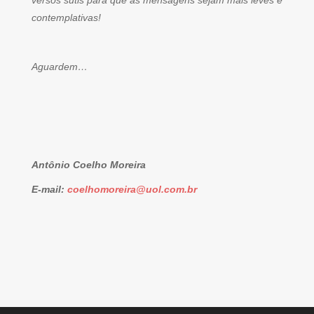
versos sutis para que as mensagens sejam mais leves e
contemplativas!
Aguardem…
Antônio Coelho Moreira
E-mail:
coelhomoreira@uol.com.br