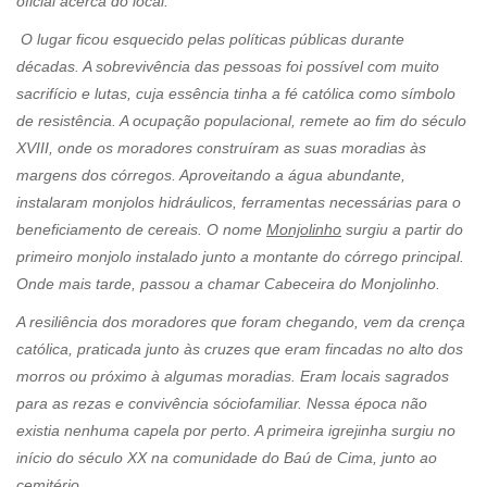
oficial acerca do local.
O lugar ficou esquecido pelas políticas públicas durante
décadas. A sobrevivência das pessoas foi possível com muito
sacrifício e lutas, cuja essência tinha a fé católica como símbolo
de resistência. A ocupação populacional, remete ao fim do século
XVIII, onde os moradores construíram as suas moradias às
margens dos córregos. Aproveitando a água abundante,
instalaram monjolos hidráulicos, ferramentas necessárias para o
beneficiamento de cereais. O nome
Monjolinho
surgiu a partir do
primeiro monjolo instalado junto a montante do córrego principal.
Onde mais tarde, passou a chamar Cabeceira do Monjolinho.
A resiliência dos moradores que foram chegando, vem da crença
católica, praticada junto às cruzes que eram fincadas no alto dos
morros ou próximo à algumas moradias. Eram locais sagrados
para as rezas e convivência sóciofamiliar. Nessa época não
existia nenhuma capela por perto. A primeira igrejinha surgiu no
início do século XX na comunidade do Baú de Cima, junto ao
cemitério.