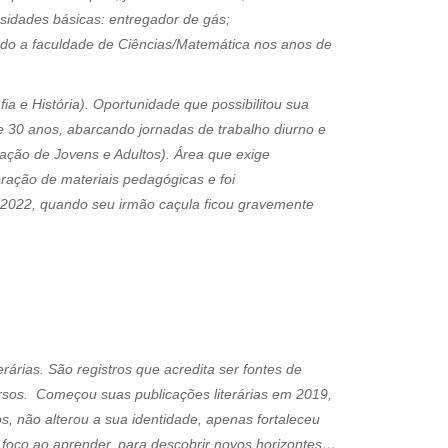
ssidades básicas: entregador de gás;
iando a faculdade de Ciências/Matemática nos anos de
 e História). Oportunidade que possibilitou sua
de 30 anos, abarcando jornadas de trabalho diurno e
ação de Jovens e Adultos). Área que exige
ação de materiais pedagógicas e foi
de 2022, quando seu irmão caçula ficou gravemente
rárias. São registros que acredita ser fontes de
ersos. Começou suas publicações literárias em 2019,
s, não alterou a sua identidade, apenas fortaleceu
 foco ao aprender, para descobrir novos horizontes…