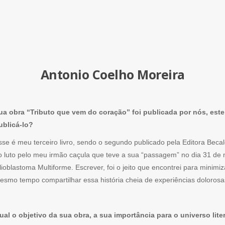
Antonio Coelho Moreira
ua obra “Tributo que vem do coração” foi publicada por nós, este 
ublicá-lo?
sse é meu terceiro livro, sendo o segundo publicado pela Editora Becal
o luto pelo meu irmão caçula que teve a sua “passagem” no dia 31 de 
lioblastoma Multiforme. Escrever, foi o jeito que encontrei para minim
esmo tempo compartilhar essa história cheia de experiências dolorosas
ual o objetivo da sua obra, a sua importância para o universo lit