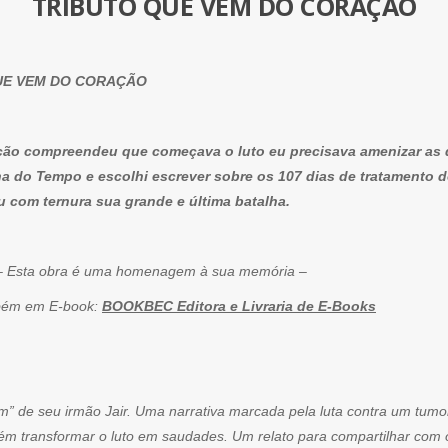
TRIBUTO QUE VEM DO CORAÇÃO
QUE VEM DO CORAÇÃO
ção compreendeu que começava o luto eu precisava amenizar as 
nha do Tempo e escolhi escrever sobre os 107 dias de tratamento 
ou com ternura sua grande e última batalha.
é uma homenagem à sua memória –
ém em E-book:
BOOKBEC Editora e Livraria de E-Books
m” de seu irmão Jair. Uma narrativa marcada pela luta contra um tum
m transformar o luto em saudades. Um relato para compartilhar com o