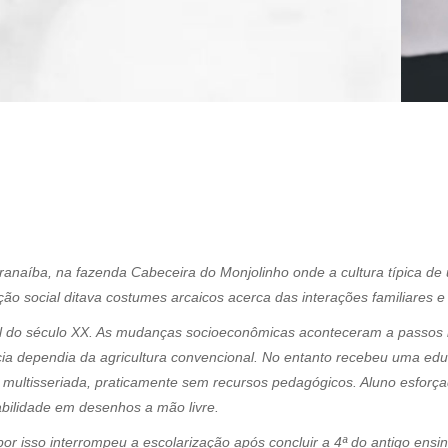
aranaíba, na fazenda Cabeceira do Monjolinho onde a cultura típica d
ação social ditava costumes arcaicos acerca das interações familiares
inal do século XX. As mudanças socioeconômicas aconteceram a passos
cia dependia da agricultura convencional. No entanto recebeu uma edu
 multisseriada, praticamente sem recursos pedagógicos. Aluno esforçad
bilidade em desenhos a mão livre.
or isso interrompeu a escolarização após concluir a 4ª do antigo ensi