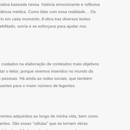
rativa baseada nessa história emocionante e reflexiva
ciência médica. Como lidar com essa realidade… Os
rio em cada momento. A obra traz diversos textos
litado, sorria e se esforçava para ajudar nos
s cuidados na elaboração de conteúdos mais objetivos
ar o leitor, porque vivemos inseridos no mundo da
as pessoas. Há ainda as redes sociais, que também
vantes para o maior número de legentes.
imentos adquiridos ao longo de minha vida, bem como
tantes. São essas “células” que se tornam obras