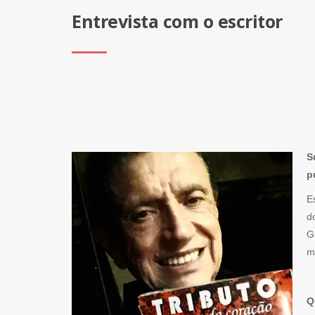
Entrevista com o escritor
S
p
E
d
G
m
Q