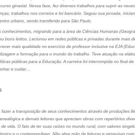
urso ginasial. Nessa fase, fez diversos trabalhos para suprir as nece
anças; trabalhou nos correios e foi bancário. Seguiu sua jornada, inic
tro urbano, sendo transferido para São Paulo.
s conhecimentos, migrando para a área de Ciências Humanas (Geografia
deu bons êxitos. Lecionou em redes públicas e privadas durante mais 
ecer mais qualidade no exercício de professor inclusive na EJA (Educ
izagem e formação para o mundo do trabalho. Teve atuação na elabor
icas públicas para a Educação. A carreira foi interrompida no final 
anhar e cuidar…
S
is fazer a transposição de seus conhecimentos através de produções lite
enealógica e demais leitores que apreciam obras com repertórios div
de vida. O fato de ter suas raízes no mundo rural, com valores singelo
lássico e o contemporâneo. Não abre mão de leituras e pesquisas com