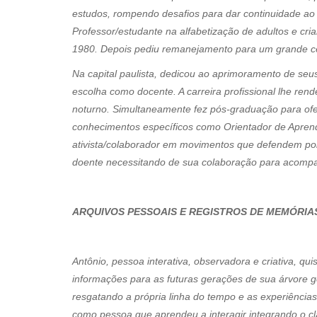
estudos, rompendo desafios para dar continuidade ao c
Professor/estudante na alfabetização de adultos e cri
1980. Depois pediu remanejamento para um grande cen
Na capital paulista, dedicou ao aprimoramento de seu
escolha como docente. A carreira profissional lhe ren
noturno. Simultaneamente fez pós-graduação para ofer
conhecimentos específicos como Orientador de Aprend
ativista/colaborador em movimentos que defendem polít
doente necessitando de sua colaboração para acomp
ARQUIVOS PESSOAIS E REGISTROS DE MEMÓRIA
Antônio, pessoa interativa, observadora e criativa, qu
informações para as futuras gerações de sua árvore g
resgatando a própria linha do tempo e as experiências 
como pessoa que aprendeu a interagir integrando o c