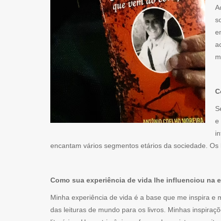
A
s
e
a
m
C
S
e
i
encantam vários segmentos etários da sociedade. Os 
Como sua experiência de vida lhe influenciou na 
Minha experiência de vida é a base que me inspira e
das leituras de mundo para os livros. Minhas inspiraç