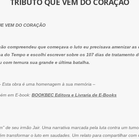
TRIBUTO QUE VEM DO CORAÇÃO
QUE VEM DO CORAÇÃO
ção compreendeu que começava o luto eu precisava amenizar as 
nha do Tempo e escolhi escrever sobre os 107 dias de tratamento 
ou com ternura sua grande e última batalha.
é uma homenagem à sua memória –
ém em E-book:
BOOKBEC Editora e Livraria de E-Books
m” de seu irmão Jair. Uma narrativa marcada pela luta contra um tum
m transformar o luto em saudades. Um relato para compartilhar com o