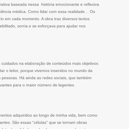
rativa baseada nessa história emocionante e reflexiva
ciência médica. Como lidar com essa realidade… Os
rio em cada momento. A obra traz diversos textos
litado, sorria e se esforçava para ajudar nos
s cuidados na elaboração de conteúdos mais objetivos
ar o leitor, porque vivemos inseridos no mundo da
as pessoas. Há ainda as redes sociais, que também
vantes para o maior número de legentes.
imentos adquiridos ao longo de minha vida, bem como
tantes. São essas “células” que se tornam obras