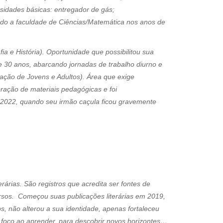
ssidades básicas: entregador de gás;
iando a faculdade de Ciências/Matemática nos anos de
 e História). Oportunidade que possibilitou sua
de 30 anos, abarcando jornadas de trabalho diurno e
ação de Jovens e Adultos). Área que exige
ação de materiais pedagógicas e foi
de 2022, quando seu irmão caçula ficou gravemente
rárias. São registros que acredita ser fontes de
ersos. Começou suas publicações literárias em 2019,
s, não alterou a sua identidade, apenas fortaleceu
 foco ao aprender, para descobrir novos horizontes…