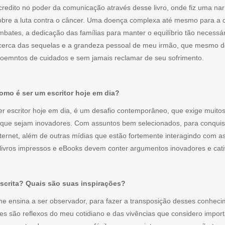
credito no poder da comunicação através desse livro, onde fiz uma nar
obre a luta contra o câncer. Uma doença complexa até mesmo para a 
mbates, a dedicação das famílias para manter o equilíbrio tão necessá
cerca das sequelas e a grandeza pessoal de meu irmão, que mesmo debi
oemntos de cuidados e sem jamais reclamar de seu sofrimento.
omo é ser um escritor hoje em dia?
er escritor hoje em dia, é um desafio contemporâneo, que exige muito
 que sejam inovadores. Com assuntos bem selecionados, para conquist
nternet, além de outras mídias que estão fortemente interagindo com 
livros impressos e eBooks devem conter argumentos inovadores e cati
escrita? Quais são suas inspirações?
 me ensina a ser observador, para fazer a transposição desses conhec
ões são reflexos do meu cotidiano e das vivências que considero impor