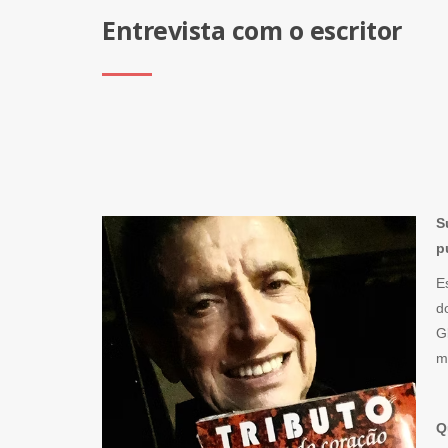
Entrevista com o escritor
S
p
E
d
G
m
Q