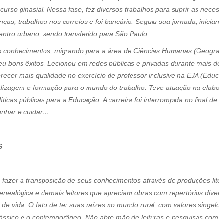
urso ginasial. Nessa fase, fez diversos trabalhos para suprir as nece
anças; trabalhou nos correios e foi bancário. Seguiu sua jornada, inic
tro urbano, sendo transferido para São Paulo.
s conhecimentos, migrando para a área de Ciências Humanas (Geografia
deu bons êxitos. Lecionou em redes públicas e privadas durante mais 
ecer mais qualidade no exercício de professor inclusive na EJA (Educ
izagem e formação para o mundo do trabalho. Teve atuação na elabor
icas públicas para a Educação. A carreira foi interrompida no final 
anhar e cuidar…
S
is fazer a transposição de seus conhecimentos através de produções lite
enealógica e demais leitores que apreciam obras com repertórios div
de vida. O fato de ter suas raízes no mundo rural, com valores singelo
lássico e o contemporâneo. Não abre mão de leituras e pesquisas com