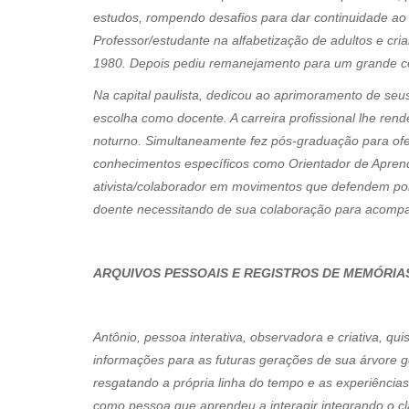
estudos, rompendo desafios para dar continuidade ao c
Professor/estudante na alfabetização de adultos e cri
1980. Depois pediu remanejamento para um grande cen
Na capital paulista, dedicou ao aprimoramento de seu
escolha como docente. A carreira profissional lhe ren
noturno. Simultaneamente fez pós-graduação para ofer
conhecimentos específicos como Orientador de Aprend
ativista/colaborador em movimentos que defendem polít
doente necessitando de sua colaboração para acomp
ARQUIVOS PESSOAIS E REGISTROS DE MEMÓRIA
Antônio, pessoa interativa, observadora e criativa, qu
informações para as futuras gerações de sua árvore g
resgatando a própria linha do tempo e as experiências 
como pessoa que aprendeu a interagir integrando o c