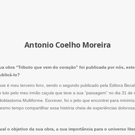
Antonio Coelho Moreira
ua obra “Tributo que vem do coração” foi publicada por nós, este 
ublicá-lo?
sse é meu terceiro livro, sendo o segundo publicado pela Editora Becal
o luto pelo meu irmão caçula que teve a sua “passagem” no dia 31 de 
lioblastoma Multiforme. Escrever, foi o jeito que encontrei para minim
esmo tempo compartilhar essa história cheia de experiências dolorosas
ual o objetivo da sua obra, a sua importância para o universo lit