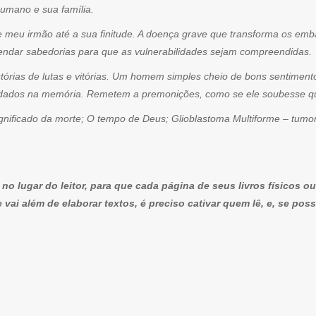
humano e sua família.
de meu irmão até a sua finitude. A doença grave que transforma os em
ndar sabedorias para que as vulnerabilidades sejam compreendidas.
istórias de lutas e vitórias. Um homem simples cheio de bons sentimen
dados na memória. Remetem a premonições, como se ele soubesse que 
ignificado da morte; O tempo de Deus; Glioblastoma Multiforme – tumo
 no lugar do leitor, para que cada página de seus livros físicos
vai além de elaborar textos, é preciso cativar quem lê, e, se pos