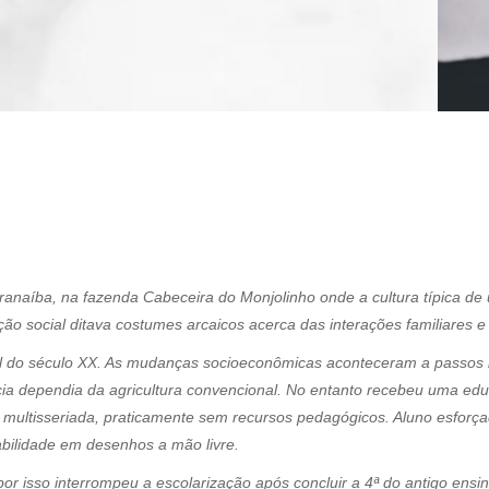
aranaíba, na fazenda Cabeceira do Monjolinho onde a cultura típica d
ação social ditava costumes arcaicos acerca das interações familiares
inal do século XX. As mudanças socioeconômicas aconteceram a passos
cia dependia da agricultura convencional. No entanto recebeu uma edu
 multisseriada, praticamente sem recursos pedagógicos. Aluno esforçad
bilidade em desenhos a mão livre.
or isso interrompeu a escolarização após concluir a 4ª do antigo ensi