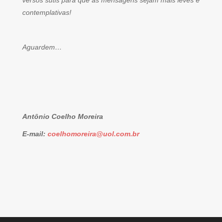
versos sutis para que as mensagens sejam mais leves e
contemplativas!
Aguardem…
Antônio Coelho Moreira
E-mail:
coelhomoreira@uol.com.br