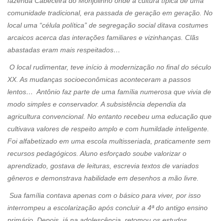
fazenda Cabeceira do Monjolinho onde a cultura típica de uma
comunidade tradicional, era passada de geração em geração. No
local uma “célula política” de segregação social ditava costumes
arcaicos acerca das interações familiares e vizinhanças. Clãs
abastadas eram mais respeitados…
O local rudimentar, teve início à modernização no final do século
XX. As mudanças socioeconômicas aconteceram a passos
lentos… Antônio faz parte de uma família numerosa que vivia de
modo simples e conservador. A subsistência dependia da
agricultura convencional. No entanto recebeu uma educação que
cultivava valores de respeito amplo e com humildade inteligente.
Foi alfabetizado em uma escola multisseriada, praticamente sem
recursos pedagógicos. Aluno esforçado soube valorizar o
aprendizado, gostava de leituras, escrevia textos de variados
gêneros e demonstrava habilidade em desenhos a mão livre.
Sua família contava apenas com o básico para viver, por isso
interrompeu a escolarização após concluir a 4ª do antigo ensino
primário. Depois, já na adolescência, retomou os estudos,