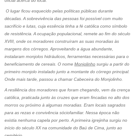
oficial acerca do local.
O lugar ficou esquecido pelas políticas públicas durante
décadas. A sobrevivência das pessoas foi possível com muito
sacrifício e lutas, cuja essência tinha a fé católica como símbolo
de resistência. A ocupação populacional, remete ao fim do século
XVIII, onde os moradores construíram as suas moradias às
margens dos córregos. Aproveitando a água abundante,
instalaram monjolos hidráulicos, ferramentas necessárias para o
beneficiamento de cereais. O nome
Monjolinho
surgiu a partir do
primeiro monjolo instalado junto a montante do córrego principal.
Onde mais tarde, passou a chamar Cabeceira do Monjolinho.
A resiliência dos moradores que foram chegando, vem da crença
católica, praticada junto às cruzes que eram fincadas no alto dos
morros ou próximo à algumas moradias. Eram locais sagrados
para as rezas e convivência sóciofamiliar. Nessa época não
existia nenhuma capela por perto. A primeira igrejinha surgiu no
início do século XX na comunidade do Baú de Cima, junto ao
cemitério.