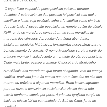
oficial acerca do local.
O lugar ficou esquecido pelas políticas públicas durante
décadas. A sobrevivência das pessoas foi possível com muito
sacrifício e lutas, cuja essência tinha a fé católica como símbolo
de resistência. A ocupação populacional, remete ao fim do século
XVIII, onde os moradores construíram as suas moradias às
margens dos córregos. Aproveitando a água abundante,
instalaram monjolos hidráulicos, ferramentas necessárias para o
beneficiamento de cereais. O nome
Monjolinho
surgiu a partir do
primeiro monjolo instalado junto a montante do córrego principal.
Onde mais tarde, passou a chamar Cabeceira do Monjolinho.
A resiliência dos moradores que foram chegando, vem da crença
católica, praticada junto às cruzes que eram fincadas no alto dos
morros ou próximo à algumas moradias. Eram locais sagrados
para as rezas e convivência sóciofamiliar. Nessa época não
existia nenhuma capela por perto. A primeira igrejinha surgiu no
início do século XX na comunidade do Baú de Cima, junto ao
cemitério.