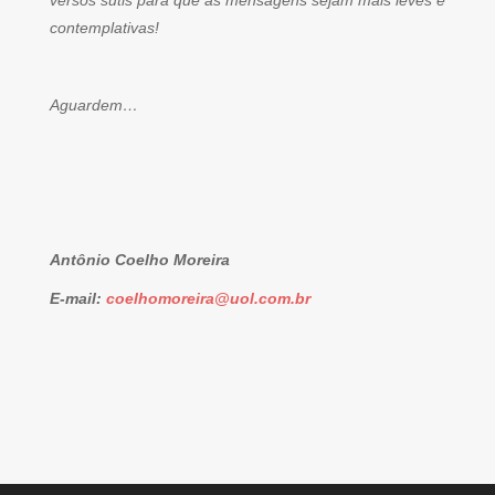
versos sutis para que as mensagens sejam mais leves e
contemplativas!
Aguardem…
Antônio Coelho Moreira
E-mail:
coelhomoreira@uol.com.br