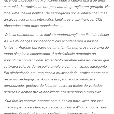
fazenda Cabeceira do Monjolinho onde a cultura típica de uma
comunidade tradicional, era passada de geração em geração. No
local uma “célula política” de segregação social ditava costumes
arcaicos acerca das interações familiares e vizinhanças. Clãs
abastadas eram mais respeitados…
O local rudimentar, teve início à modernização no final do século
XX. As mudanças socioeconômicas aconteceram a passos
lentos… Antônio faz parte de uma família numerosa que vivia de
modo simples e conservador. A subsistência dependia da
agricultura convencional. No entanto recebeu uma educação que
cultivava valores de respeito amplo e com humildade inteligente.
Foi alfabetizado em uma escola multisseriada, praticamente sem
recursos pedagógicos. Aluno esforçado soube valorizar o
aprendizado, gostava de leituras, escrevia textos de variados
gêneros e demonstrava habilidade em desenhos a mão livre.
Sua família contava apenas com o básico para viver, por isso
interrompeu a escolarização após concluir a 4ª do antigo ensino
primário. Depois, já na adolescência, retomou os estudos,