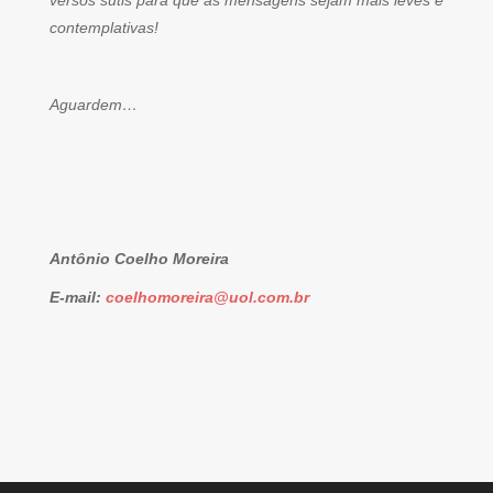
versos sutis para que as mensagens sejam mais leves e
contemplativas!
Aguardem…
Antônio Coelho Moreira
E-mail:
coelhomoreira@uol.com.br