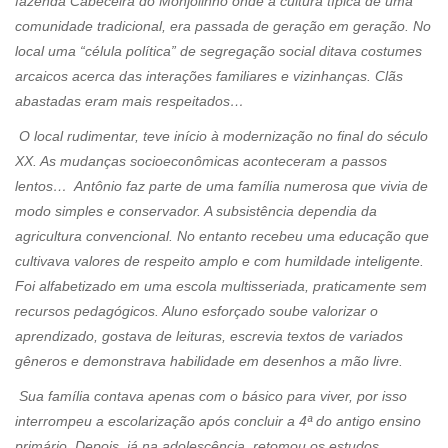
fazenda Cabeceira do Monjolinho onde a cultura típica de uma
comunidade tradicional, era passada de geração em geração. No
local uma “célula política” de segregação social ditava costumes
arcaicos acerca das interações familiares e vizinhanças. Clãs
abastadas eram mais respeitados…
O local rudimentar, teve início à modernização no final do século
XX. As mudanças socioeconômicas aconteceram a passos
lentos… Antônio faz parte de uma família numerosa que vivia de
modo simples e conservador. A subsistência dependia da
agricultura convencional. No entanto recebeu uma educação que
cultivava valores de respeito amplo e com humildade inteligente.
Foi alfabetizado em uma escola multisseriada, praticamente sem
recursos pedagógicos. Aluno esforçado soube valorizar o
aprendizado, gostava de leituras, escrevia textos de variados
gêneros e demonstrava habilidade em desenhos a mão livre.
Sua família contava apenas com o básico para viver, por isso
interrompeu a escolarização após concluir a 4ª do antigo ensino
primário. Depois, já na adolescência, retomou os estudos,