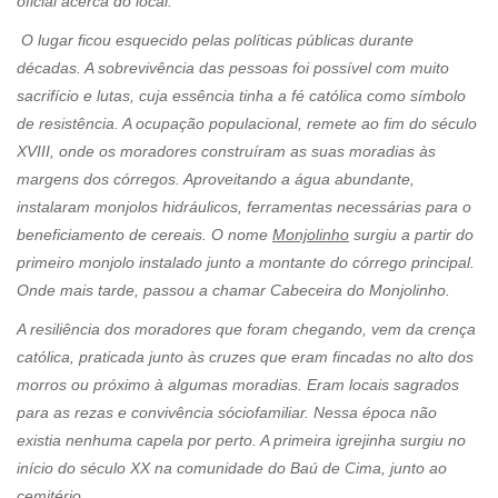
oficial acerca do local.
O lugar ficou esquecido pelas políticas públicas durante
décadas. A sobrevivência das pessoas foi possível com muito
sacrifício e lutas, cuja essência tinha a fé católica como símbolo
de resistência. A ocupação populacional, remete ao fim do século
XVIII, onde os moradores construíram as suas moradias às
margens dos córregos. Aproveitando a água abundante,
instalaram monjolos hidráulicos, ferramentas necessárias para o
beneficiamento de cereais. O nome
Monjolinho
surgiu a partir do
primeiro monjolo instalado junto a montante do córrego principal.
Onde mais tarde, passou a chamar Cabeceira do Monjolinho.
A resiliência dos moradores que foram chegando, vem da crença
católica, praticada junto às cruzes que eram fincadas no alto dos
morros ou próximo à algumas moradias. Eram locais sagrados
para as rezas e convivência sóciofamiliar. Nessa época não
existia nenhuma capela por perto. A primeira igrejinha surgiu no
início do século XX na comunidade do Baú de Cima, junto ao
cemitério.