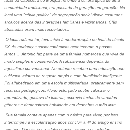
fazenda Cabeceira do Monjolinho onde a cultura típica de uma
comunidade tradicional, era passada de geração em geração. No
local uma “célula política” de segregação social ditava costumes
arcaicos acerca das interações familiares e vizinhanças. Clãs
abastadas eram mais respeitados…
O local rudimentar, teve início à modernização no final do século
XX. As mudanças socioeconômicas aconteceram a passos
lentos… Antônio faz parte de uma família numerosa que vivia de
modo simples e conservador. A subsistência dependia da
agricultura convencional. No entanto recebeu uma educação que
cultivava valores de respeito amplo e com humildade inteligente.
Foi alfabetizado em uma escola multisseriada, praticamente sem
recursos pedagógicos. Aluno esforçado soube valorizar o
aprendizado, gostava de leituras, escrevia textos de variados
gêneros e demonstrava habilidade em desenhos a mão livre.
Sua família contava apenas com o básico para viver, por isso
interrompeu a escolarização após concluir a 4ª do antigo ensino
primário. Depois, já na adolescência, retomou os estudos,