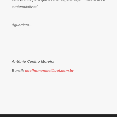
versos sutis para que as mensagens sejam mais leves e
contemplativas!
Aguardem…
Antônio Coelho Moreira
E-mail:
coelhomoreira@uol.com.br