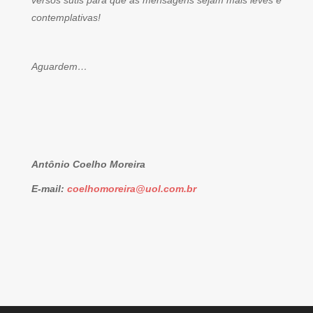
versos sutis para que as mensagens sejam mais leves e
contemplativas!
Aguardem…
Antônio Coelho Moreira
E-mail:
coelhomoreira@uol.com.br