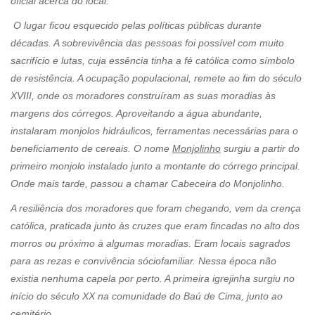
oficial acerca do local.
O lugar ficou esquecido pelas políticas públicas durante
décadas. A sobrevivência das pessoas foi possível com muito
sacrifício e lutas, cuja essência tinha a fé católica como símbolo
de resistência. A ocupação populacional, remete ao fim do século
XVIII, onde os moradores construíram as suas moradias às
margens dos córregos. Aproveitando a água abundante,
instalaram monjolos hidráulicos, ferramentas necessárias para o
beneficiamento de cereais. O nome
Monjolinho
surgiu a partir do
primeiro monjolo instalado junto a montante do córrego principal.
Onde mais tarde, passou a chamar Cabeceira do Monjolinho.
A resiliência dos moradores que foram chegando, vem da crença
católica, praticada junto às cruzes que eram fincadas no alto dos
morros ou próximo à algumas moradias. Eram locais sagrados
para as rezas e convivência sóciofamiliar. Nessa época não
existia nenhuma capela por perto. A primeira igrejinha surgiu no
início do século XX na comunidade do Baú de Cima, junto ao
cemitério.