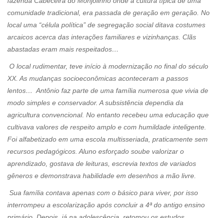
fazenda Cabeceira do Monjolinho onde a cultura típica de uma
comunidade tradicional, era passada de geração em geração. No
local uma “célula política” de segregação social ditava costumes
arcaicos acerca das interações familiares e vizinhanças. Clãs
abastadas eram mais respeitados…
O local rudimentar, teve início à modernização no final do século
XX. As mudanças socioeconômicas aconteceram a passos
lentos… Antônio faz parte de uma família numerosa que vivia de
modo simples e conservador. A subsistência dependia da
agricultura convencional. No entanto recebeu uma educação que
cultivava valores de respeito amplo e com humildade inteligente.
Foi alfabetizado em uma escola multisseriada, praticamente sem
recursos pedagógicos. Aluno esforçado soube valorizar o
aprendizado, gostava de leituras, escrevia textos de variados
gêneros e demonstrava habilidade em desenhos a mão livre.
Sua família contava apenas com o básico para viver, por isso
interrompeu a escolarização após concluir a 4ª do antigo ensino
primário. Depois, já na adolescência, retomou os estudos,