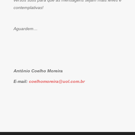
versos sutis para que as mensagens sejam mais leves e
contemplativas!
Aguardem…
Antônio Coelho Moreira
E-mail:
coelhomoreira@uol.com.br