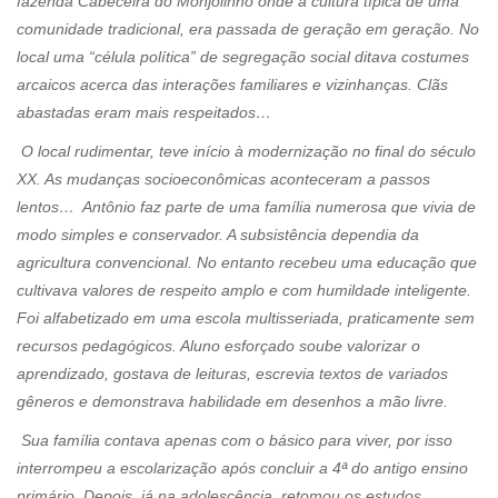
fazenda Cabeceira do Monjolinho onde a cultura típica de uma
comunidade tradicional, era passada de geração em geração. No
local uma “célula política” de segregação social ditava costumes
arcaicos acerca das interações familiares e vizinhanças. Clãs
abastadas eram mais respeitados…
O local rudimentar, teve início à modernização no final do século
XX. As mudanças socioeconômicas aconteceram a passos
lentos… Antônio faz parte de uma família numerosa que vivia de
modo simples e conservador. A subsistência dependia da
agricultura convencional. No entanto recebeu uma educação que
cultivava valores de respeito amplo e com humildade inteligente.
Foi alfabetizado em uma escola multisseriada, praticamente sem
recursos pedagógicos. Aluno esforçado soube valorizar o
aprendizado, gostava de leituras, escrevia textos de variados
gêneros e demonstrava habilidade em desenhos a mão livre.
Sua família contava apenas com o básico para viver, por isso
interrompeu a escolarização após concluir a 4ª do antigo ensino
primário. Depois, já na adolescência, retomou os estudos,