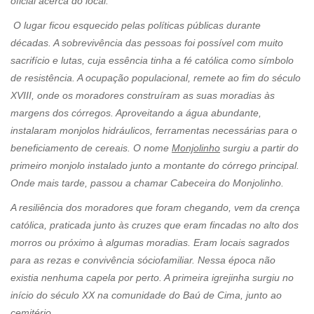
oficial acerca do local.
O lugar ficou esquecido pelas políticas públicas durante
décadas. A sobrevivência das pessoas foi possível com muito
sacrifício e lutas, cuja essência tinha a fé católica como símbolo
de resistência. A ocupação populacional, remete ao fim do século
XVIII, onde os moradores construíram as suas moradias às
margens dos córregos. Aproveitando a água abundante,
instalaram monjolos hidráulicos, ferramentas necessárias para o
beneficiamento de cereais. O nome
Monjolinho
surgiu a partir do
primeiro monjolo instalado junto a montante do córrego principal.
Onde mais tarde, passou a chamar Cabeceira do Monjolinho.
A resiliência dos moradores que foram chegando, vem da crença
católica, praticada junto às cruzes que eram fincadas no alto dos
morros ou próximo à algumas moradias. Eram locais sagrados
para as rezas e convivência sóciofamiliar. Nessa época não
existia nenhuma capela por perto. A primeira igrejinha surgiu no
início do século XX na comunidade do Baú de Cima, junto ao
cemitério.