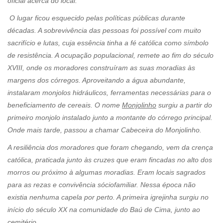
oficial acerca do local.
O lugar ficou esquecido pelas políticas públicas durante
décadas. A sobrevivência das pessoas foi possível com muito
sacrifício e lutas, cuja essência tinha a fé católica como símbolo
de resistência. A ocupação populacional, remete ao fim do século
XVIII, onde os moradores construíram as suas moradias às
margens dos córregos. Aproveitando a água abundante,
instalaram monjolos hidráulicos, ferramentas necessárias para o
beneficiamento de cereais. O nome
Monjolinho
surgiu a partir do
primeiro monjolo instalado junto a montante do córrego principal.
Onde mais tarde, passou a chamar Cabeceira do Monjolinho.
A resiliência dos moradores que foram chegando, vem da crença
católica, praticada junto às cruzes que eram fincadas no alto dos
morros ou próximo à algumas moradias. Eram locais sagrados
para as rezas e convivência sóciofamiliar. Nessa época não
existia nenhuma capela por perto. A primeira igrejinha surgiu no
início do século XX na comunidade do Baú de Cima, junto ao
cemitério.