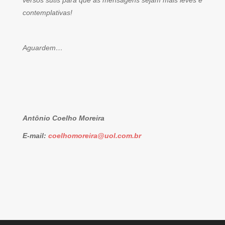
versos sutis para que as mensagens sejam mais leves e
contemplativas!
Aguardem…
Antônio Coelho Moreira
E-mail:
coelhomoreira@uol.com.br