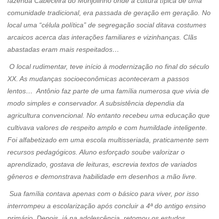
fazenda Cabeceira do Monjolinho onde a cultura típica de uma
comunidade tradicional, era passada de geração em geração. No
local uma “célula política” de segregação social ditava costumes
arcaicos acerca das interações familiares e vizinhanças. Clãs
abastadas eram mais respeitados…
O local rudimentar, teve início à modernização no final do século
XX. As mudanças socioeconômicas aconteceram a passos
lentos… Antônio faz parte de uma família numerosa que vivia de
modo simples e conservador. A subsistência dependia da
agricultura convencional. No entanto recebeu uma educação que
cultivava valores de respeito amplo e com humildade inteligente.
Foi alfabetizado em uma escola multisseriada, praticamente sem
recursos pedagógicos. Aluno esforçado soube valorizar o
aprendizado, gostava de leituras, escrevia textos de variados
gêneros e demonstrava habilidade em desenhos a mão livre.
Sua família contava apenas com o básico para viver, por isso
interrompeu a escolarização após concluir a 4ª do antigo ensino
primário. Depois, já na adolescência, retomou os estudos,