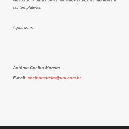
versos sutis para que as mensagens sejam mais leves e
contemplativas!
Aguardem…
Antônio Coelho Moreira
E-mail:
coelhomoreira@uol.com.br