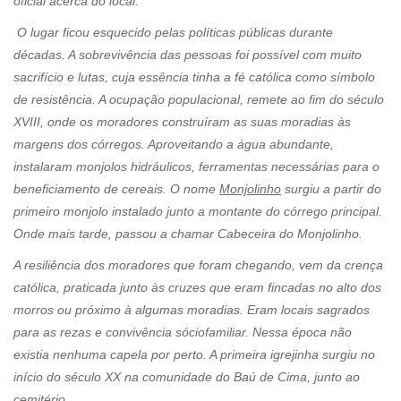
oficial acerca do local.
O lugar ficou esquecido pelas políticas públicas durante
décadas. A sobrevivência das pessoas foi possível com muito
sacrifício e lutas, cuja essência tinha a fé católica como símbolo
de resistência. A ocupação populacional, remete ao fim do século
XVIII, onde os moradores construíram as suas moradias às
margens dos córregos. Aproveitando a água abundante,
instalaram monjolos hidráulicos, ferramentas necessárias para o
beneficiamento de cereais. O nome
Monjolinho
surgiu a partir do
primeiro monjolo instalado junto a montante do córrego principal.
Onde mais tarde, passou a chamar Cabeceira do Monjolinho.
A resiliência dos moradores que foram chegando, vem da crença
católica, praticada junto às cruzes que eram fincadas no alto dos
morros ou próximo à algumas moradias. Eram locais sagrados
para as rezas e convivência sóciofamiliar. Nessa época não
existia nenhuma capela por perto. A primeira igrejinha surgiu no
início do século XX na comunidade do Baú de Cima, junto ao
cemitério.