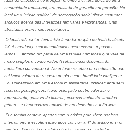
fazenda Cabeceira do Monjolinho onde a cultura típica de uma
comunidade tradicional, era passada de geração em geração. No
local uma “célula política” de segregação social ditava costumes
arcaicos acerca das interações familiares e vizinhanças. Clãs
abastadas eram mais respeitados…
O local rudimentar, teve início à modernização no final do século
XX. As mudanças socioeconômicas aconteceram a passos
lentos… Antônio faz parte de uma família numerosa que vivia de
modo simples e conservador. A subsistência dependia da
agricultura convencional. No entanto recebeu uma educação que
cultivava valores de respeito amplo e com humildade inteligente.
Foi alfabetizado em uma escola multisseriada, praticamente sem
recursos pedagógicos. Aluno esforçado soube valorizar o
aprendizado, gostava de leituras, escrevia textos de variados
gêneros e demonstrava habilidade em desenhos a mão livre.
Sua família contava apenas com o básico para viver, por isso
interrompeu a escolarização após concluir a 4ª do antigo ensino
primário. Depois, já na adolescência, retomou os estudos,