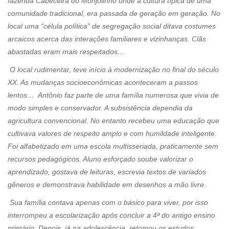
fazenda Cabeceira do Monjolinho onde a cultura típica de uma
comunidade tradicional, era passada de geração em geração. No
local uma “célula política” de segregação social ditava costumes
arcaicos acerca das interações familiares e vizinhanças. Clãs
abastadas eram mais respeitados…
O local rudimentar, teve início à modernização no final do século
XX. As mudanças socioeconômicas aconteceram a passos
lentos… Antônio faz parte de uma família numerosa que vivia de
modo simples e conservador. A subsistência dependia da
agricultura convencional. No entanto recebeu uma educação que
cultivava valores de respeito amplo e com humildade inteligente.
Foi alfabetizado em uma escola multisseriada, praticamente sem
recursos pedagógicos. Aluno esforçado soube valorizar o
aprendizado, gostava de leituras, escrevia textos de variados
gêneros e demonstrava habilidade em desenhos a mão livre.
Sua família contava apenas com o básico para viver, por isso
interrompeu a escolarização após concluir a 4ª do antigo ensino
primário. Depois, já na adolescência, retomou os estudos,