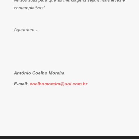
versos sutis para que as mensagens sejam mais leves e
contemplativas!
Aguardem…
Antônio Coelho Moreira
E-mail:
coelhomoreira@uol.com.br