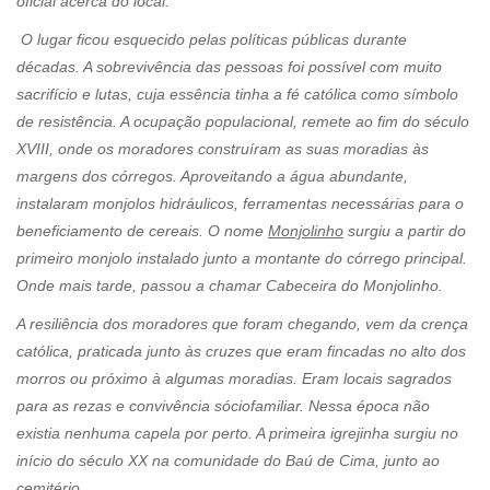
oficial acerca do local.
O lugar ficou esquecido pelas políticas públicas durante
décadas. A sobrevivência das pessoas foi possível com muito
sacrifício e lutas, cuja essência tinha a fé católica como símbolo
de resistência. A ocupação populacional, remete ao fim do século
XVIII, onde os moradores construíram as suas moradias às
margens dos córregos. Aproveitando a água abundante,
instalaram monjolos hidráulicos, ferramentas necessárias para o
beneficiamento de cereais. O nome
Monjolinho
surgiu a partir do
primeiro monjolo instalado junto a montante do córrego principal.
Onde mais tarde, passou a chamar Cabeceira do Monjolinho.
A resiliência dos moradores que foram chegando, vem da crença
católica, praticada junto às cruzes que eram fincadas no alto dos
morros ou próximo à algumas moradias. Eram locais sagrados
para as rezas e convivência sóciofamiliar. Nessa época não
existia nenhuma capela por perto. A primeira igrejinha surgiu no
início do século XX na comunidade do Baú de Cima, junto ao
cemitério.