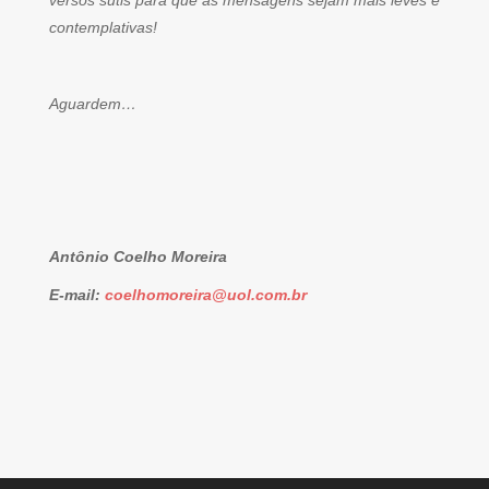
versos sutis para que as mensagens sejam mais leves e
contemplativas!
Aguardem…
Antônio Coelho Moreira
E-mail:
coelhomoreira@uol.com.br