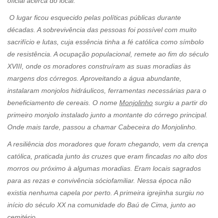
oficial acerca do local.
O lugar ficou esquecido pelas políticas públicas durante
décadas. A sobrevivência das pessoas foi possível com muito
sacrifício e lutas, cuja essência tinha a fé católica como símbolo
de resistência. A ocupação populacional, remete ao fim do século
XVIII, onde os moradores construíram as suas moradias às
margens dos córregos. Aproveitando a água abundante,
instalaram monjolos hidráulicos, ferramentas necessárias para o
beneficiamento de cereais. O nome
Monjolinho
surgiu a partir do
primeiro monjolo instalado junto a montante do córrego principal.
Onde mais tarde, passou a chamar Cabeceira do Monjolinho.
A resiliência dos moradores que foram chegando, vem da crença
católica, praticada junto às cruzes que eram fincadas no alto dos
morros ou próximo à algumas moradias. Eram locais sagrados
para as rezas e convivência sóciofamiliar. Nessa época não
existia nenhuma capela por perto. A primeira igrejinha surgiu no
início do século XX na comunidade do Baú de Cima, junto ao
cemitério.