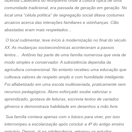
fazenda Cabeceira do Monjolinho onde a cultura típica de uma
comunidade tradicional, era passada de geração em geração. No
local uma “célula política” de segregação social ditava costumes
arcaicos acerca das interações familiares e vizinhanças. Clãs
abastadas eram mais respeitados…
O local rudimentar, teve início à modernização no final do século
XX. As mudanças socioeconômicas aconteceram a passos
lentos… Antônio faz parte de uma família numerosa que vivia de
modo simples e conservador. A subsistência dependia da
agricultura convencional. No entanto recebeu uma educação que
cultivava valores de respeito amplo e com humildade inteligente.
Foi alfabetizado em uma escola multisseriada, praticamente sem
recursos pedagógicos. Aluno esforçado soube valorizar o
aprendizado, gostava de leituras, escrevia textos de variados
gêneros e demonstrava habilidade em desenhos a mão livre.
Sua família contava apenas com o básico para viver, por isso
interrompeu a escolarização após concluir a 4ª do antigo ensino
primário. Depois, já na adolescência, retomou os estudos,