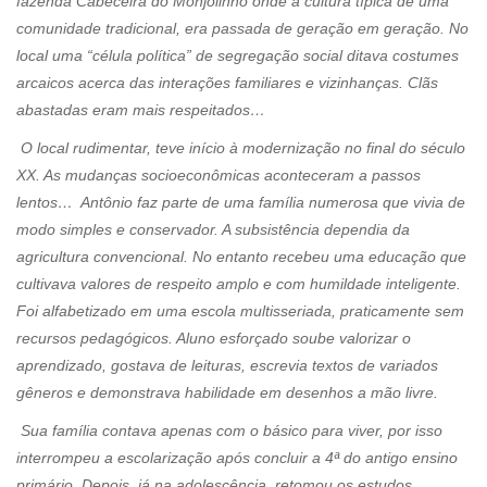
fazenda Cabeceira do Monjolinho onde a cultura típica de uma
comunidade tradicional, era passada de geração em geração. No
local uma “célula política” de segregação social ditava costumes
arcaicos acerca das interações familiares e vizinhanças. Clãs
abastadas eram mais respeitados…
O local rudimentar, teve início à modernização no final do século
XX. As mudanças socioeconômicas aconteceram a passos
lentos… Antônio faz parte de uma família numerosa que vivia de
modo simples e conservador. A subsistência dependia da
agricultura convencional. No entanto recebeu uma educação que
cultivava valores de respeito amplo e com humildade inteligente.
Foi alfabetizado em uma escola multisseriada, praticamente sem
recursos pedagógicos. Aluno esforçado soube valorizar o
aprendizado, gostava de leituras, escrevia textos de variados
gêneros e demonstrava habilidade em desenhos a mão livre.
Sua família contava apenas com o básico para viver, por isso
interrompeu a escolarização após concluir a 4ª do antigo ensino
primário. Depois, já na adolescência, retomou os estudos,