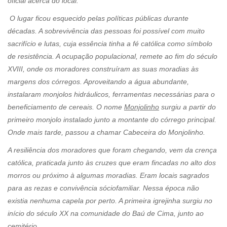
oficial acerca do local.
O lugar ficou esquecido pelas políticas públicas durante
décadas. A sobrevivência das pessoas foi possível com muito
sacrifício e lutas, cuja essência tinha a fé católica como símbolo
de resistência. A ocupação populacional, remete ao fim do século
XVIII, onde os moradores construíram as suas moradias às
margens dos córregos. Aproveitando a água abundante,
instalaram monjolos hidráulicos, ferramentas necessárias para o
beneficiamento de cereais. O nome
Monjolinho
surgiu a partir do
primeiro monjolo instalado junto a montante do córrego principal.
Onde mais tarde, passou a chamar Cabeceira do Monjolinho.
A resiliência dos moradores que foram chegando, vem da crença
católica, praticada junto às cruzes que eram fincadas no alto dos
morros ou próximo à algumas moradias. Eram locais sagrados
para as rezas e convivência sóciofamiliar. Nessa época não
existia nenhuma capela por perto. A primeira igrejinha surgiu no
início do século XX na comunidade do Baú de Cima, junto ao
cemitério.