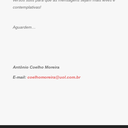
versos sutis para que as mensagens sejam mais leves e
contemplativas!
Aguardem…
Antônio Coelho Moreira
E-mail:
coelhomoreira@uol.com.br