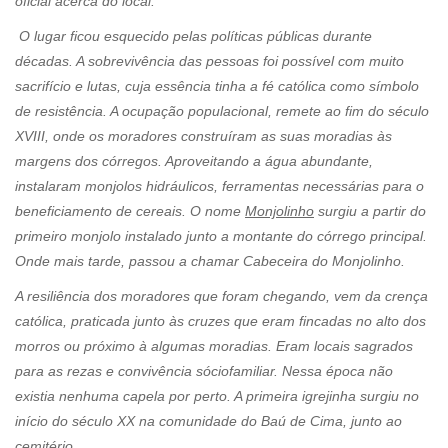
oficial acerca do local.
O lugar ficou esquecido pelas políticas públicas durante
décadas. A sobrevivência das pessoas foi possível com muito
sacrifício e lutas, cuja essência tinha a fé católica como símbolo
de resistência. A ocupação populacional, remete ao fim do século
XVIII, onde os moradores construíram as suas moradias às
margens dos córregos. Aproveitando a água abundante,
instalaram monjolos hidráulicos, ferramentas necessárias para o
beneficiamento de cereais. O nome
Monjolinho
surgiu a partir do
primeiro monjolo instalado junto a montante do córrego principal.
Onde mais tarde, passou a chamar Cabeceira do Monjolinho.
A resiliência dos moradores que foram chegando, vem da crença
católica, praticada junto às cruzes que eram fincadas no alto dos
morros ou próximo à algumas moradias. Eram locais sagrados
para as rezas e convivência sóciofamiliar. Nessa época não
existia nenhuma capela por perto. A primeira igrejinha surgiu no
início do século XX na comunidade do Baú de Cima, junto ao
cemitério.