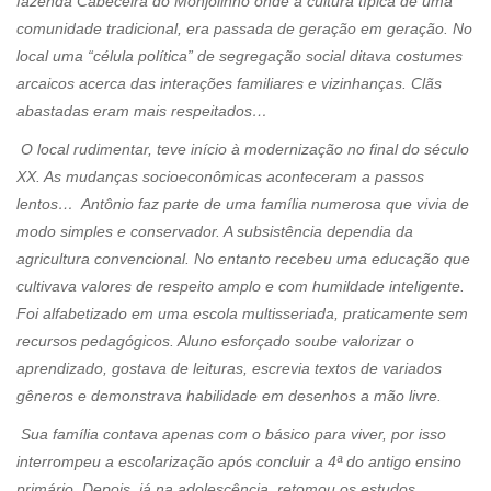
fazenda Cabeceira do Monjolinho onde a cultura típica de uma
comunidade tradicional, era passada de geração em geração. No
local uma “célula política” de segregação social ditava costumes
arcaicos acerca das interações familiares e vizinhanças. Clãs
abastadas eram mais respeitados…
O local rudimentar, teve início à modernização no final do século
XX. As mudanças socioeconômicas aconteceram a passos
lentos… Antônio faz parte de uma família numerosa que vivia de
modo simples e conservador. A subsistência dependia da
agricultura convencional. No entanto recebeu uma educação que
cultivava valores de respeito amplo e com humildade inteligente.
Foi alfabetizado em uma escola multisseriada, praticamente sem
recursos pedagógicos. Aluno esforçado soube valorizar o
aprendizado, gostava de leituras, escrevia textos de variados
gêneros e demonstrava habilidade em desenhos a mão livre.
Sua família contava apenas com o básico para viver, por isso
interrompeu a escolarização após concluir a 4ª do antigo ensino
primário. Depois, já na adolescência, retomou os estudos,