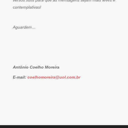
versos sutis para que as mensagens sejam mais leves e
contemplativas!
Aguardem…
Antônio Coelho Moreira
E-mail:
coelhomoreira@uol.com.br