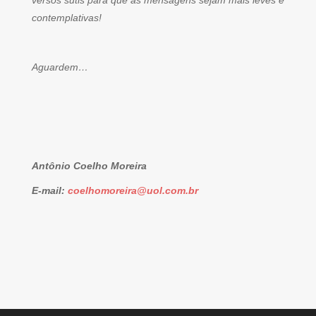
versos sutis para que as mensagens sejam mais leves e
contemplativas!
Aguardem…
Antônio Coelho Moreira
E-mail:
coelhomoreira@uol.com.br