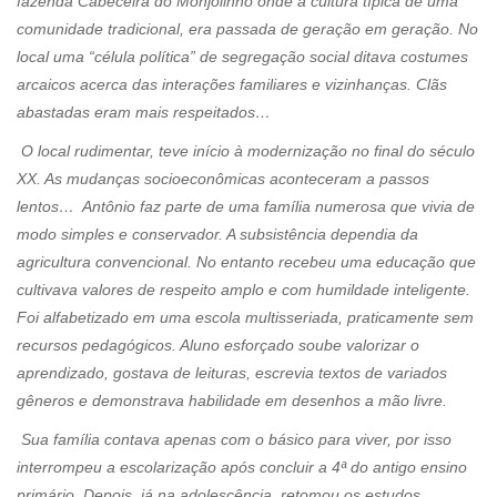
fazenda Cabeceira do Monjolinho onde a cultura típica de uma
comunidade tradicional, era passada de geração em geração. No
local uma “célula política” de segregação social ditava costumes
arcaicos acerca das interações familiares e vizinhanças. Clãs
abastadas eram mais respeitados…
O local rudimentar, teve início à modernização no final do século
XX. As mudanças socioeconômicas aconteceram a passos
lentos… Antônio faz parte de uma família numerosa que vivia de
modo simples e conservador. A subsistência dependia da
agricultura convencional. No entanto recebeu uma educação que
cultivava valores de respeito amplo e com humildade inteligente.
Foi alfabetizado em uma escola multisseriada, praticamente sem
recursos pedagógicos. Aluno esforçado soube valorizar o
aprendizado, gostava de leituras, escrevia textos de variados
gêneros e demonstrava habilidade em desenhos a mão livre.
Sua família contava apenas com o básico para viver, por isso
interrompeu a escolarização após concluir a 4ª do antigo ensino
primário. Depois, já na adolescência, retomou os estudos,