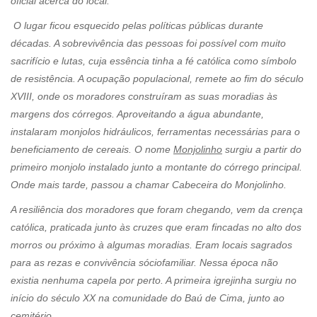
oficial acerca do local.
O lugar ficou esquecido pelas políticas públicas durante
décadas. A sobrevivência das pessoas foi possível com muito
sacrifício e lutas, cuja essência tinha a fé católica como símbolo
de resistência. A ocupação populacional, remete ao fim do século
XVIII, onde os moradores construíram as suas moradias às
margens dos córregos. Aproveitando a água abundante,
instalaram monjolos hidráulicos, ferramentas necessárias para o
beneficiamento de cereais. O nome
Monjolinho
surgiu a partir do
primeiro monjolo instalado junto a montante do córrego principal.
Onde mais tarde, passou a chamar Cabeceira do Monjolinho.
A resiliência dos moradores que foram chegando, vem da crença
católica, praticada junto às cruzes que eram fincadas no alto dos
morros ou próximo à algumas moradias. Eram locais sagrados
para as rezas e convivência sóciofamiliar. Nessa época não
existia nenhuma capela por perto. A primeira igrejinha surgiu no
início do século XX na comunidade do Baú de Cima, junto ao
cemitério.