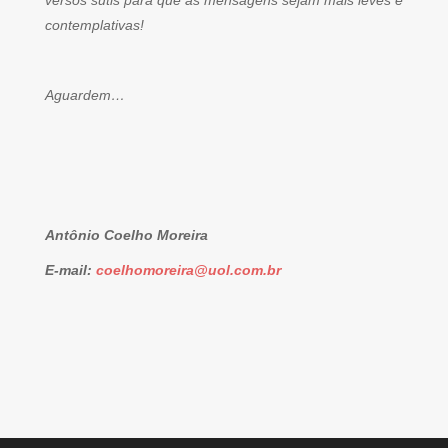
versos sutis para que as mensagens sejam mais leves e
contemplativas!
Aguardem…
Antônio Coelho Moreira
E-mail:
coelhomoreira@uol.com.br