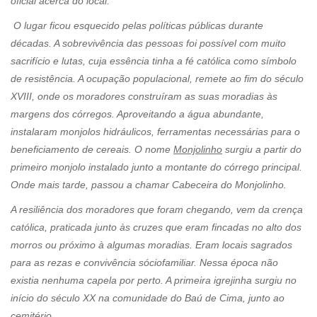
oficial acerca do local.
O lugar ficou esquecido pelas políticas públicas durante
décadas. A sobrevivência das pessoas foi possível com muito
sacrifício e lutas, cuja essência tinha a fé católica como símbolo
de resistência. A ocupação populacional, remete ao fim do século
XVIII, onde os moradores construíram as suas moradias às
margens dos córregos. Aproveitando a água abundante,
instalaram monjolos hidráulicos, ferramentas necessárias para o
beneficiamento de cereais. O nome
Monjolinho
surgiu a partir do
primeiro monjolo instalado junto a montante do córrego principal.
Onde mais tarde, passou a chamar Cabeceira do Monjolinho.
A resiliência dos moradores que foram chegando, vem da crença
católica, praticada junto às cruzes que eram fincadas no alto dos
morros ou próximo à algumas moradias. Eram locais sagrados
para as rezas e convivência sóciofamiliar. Nessa época não
existia nenhuma capela por perto. A primeira igrejinha surgiu no
início do século XX na comunidade do Baú de Cima, junto ao
cemitério.