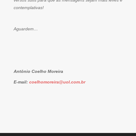
versos sutis para que as mensagens sejam mais leves e
contemplativas!
Aguardem…
Antônio Coelho Moreira
E-mail:
coelhomoreira@uol.com.br