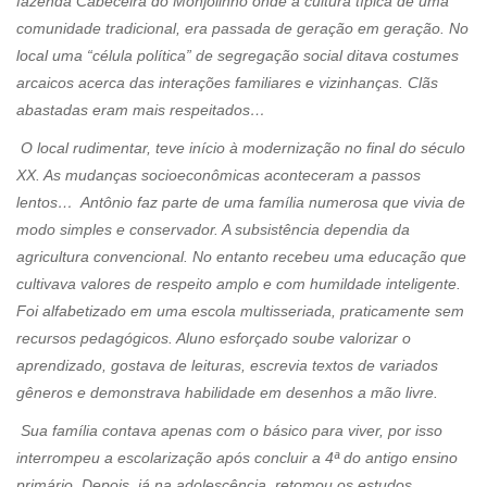
fazenda Cabeceira do Monjolinho onde a cultura típica de uma
comunidade tradicional, era passada de geração em geração. No
local uma “célula política” de segregação social ditava costumes
arcaicos acerca das interações familiares e vizinhanças. Clãs
abastadas eram mais respeitados…
O local rudimentar, teve início à modernização no final do século
XX. As mudanças socioeconômicas aconteceram a passos
lentos… Antônio faz parte de uma família numerosa que vivia de
modo simples e conservador. A subsistência dependia da
agricultura convencional. No entanto recebeu uma educação que
cultivava valores de respeito amplo e com humildade inteligente.
Foi alfabetizado em uma escola multisseriada, praticamente sem
recursos pedagógicos. Aluno esforçado soube valorizar o
aprendizado, gostava de leituras, escrevia textos de variados
gêneros e demonstrava habilidade em desenhos a mão livre.
Sua família contava apenas com o básico para viver, por isso
interrompeu a escolarização após concluir a 4ª do antigo ensino
primário. Depois, já na adolescência, retomou os estudos,