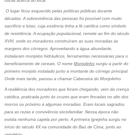
oficial acerca do local.
O lugar ficou esquecido pelas políticas públicas durante
décadas. A sobrevivência das pessoas foi possível com muito
sacrifício e lutas, cuja essência tinha a fé católica como símbolo
de resistência. A ocupação populacional, remete ao fim do século
XVIII, onde os moradores construíram as suas moradias às
margens dos córregos. Aproveitando a água abundante,
instalaram monjolos hidráulicos, ferramentas necessárias para o
beneficiamento de cereais. O nome
Monjolinho
surgiu a partir do
primeiro monjolo instalado junto a montante do córrego principal.
Onde mais tarde, passou a chamar Cabeceira do Monjolinho.
A resiliência dos moradores que foram chegando, vem da crença
católica, praticada junto às cruzes que eram fincadas no alto dos
morros ou próximo à algumas moradias. Eram locais sagrados
para as rezas e convivência sóciofamiliar. Nessa época não
existia nenhuma capela por perto. A primeira igrejinha surgiu no
início do século XX na comunidade do Baú de Cima, junto ao
cemitério.